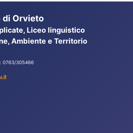
 di Orvieto
licate, Liceo linguistico
ne, Ambiente e Territorio
ax: 0763/305466
.it