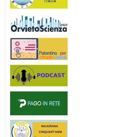
OrvietoScienza
Patentino digitale
Podcast
PagoinRete
Majorana 50 anni