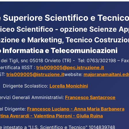
ne Superiore Scientifico e Tecnico
Liceo Scientifico - opzione Scienze App
azione e Marketing, Tecnico Costruzio
 Informatica e Telecomunicazioni
a dei Tigli, snc 05018 Orvieto (TR) - Tel: 0763/302198 – F
ertificata IISST :
tris009005@pec.istruzione.it
ST:
tris009005@istruzione.it
website:
majoranamaitani.edu
Dirigente Scolastico:
Lorella Monichini
ervizi Generali Amministrativi:
Francesco Santacroce
el Dirigente:
Francesco Luciano - Anna Maria Barbanera
tina Averardi - Valentina Pieroni - Giulia Ruina
e intestato a "I.I.S. Scientifico e Tecnico" 1014839748