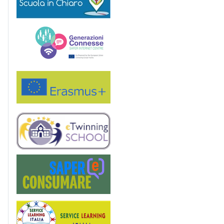
Generazioni connesse
Erasmus+
eTwinning
Saper(e)Consumare
Service Learning