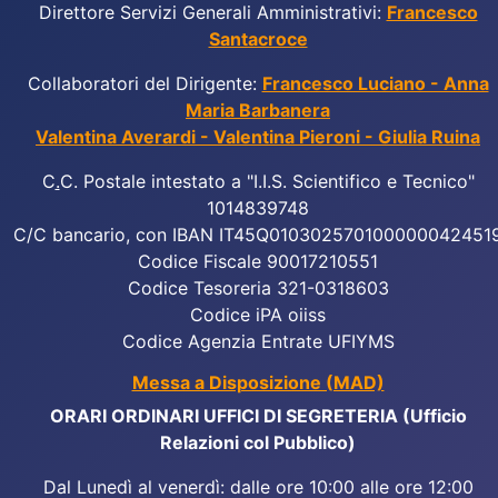
Direttore Servizi Generali Amministrativi:
Francesco
Santacroce
Collaboratori del Dirigente:
Francesco Luciano - Anna
Maria Barbanera
Valentina Averardi - Valentina Pieroni - Giulia Ruina
C
.
C. Postale intestato a "I.I.S. Scientifico e Tecnico"
1014839748
C/C bancario, con IBAN IT45Q010302570100000042451
Codice Fiscale 90017210551
Codice Tesoreria 321-0318603
Codice iPA oiiss
Codice Agenzia Entrate UFIYMS
Messa a Disposizione (MAD)
ORARI ORDINARI UFFICI DI SEGRETERIA (Ufficio
Relazioni col Pubblico)
Dal Lunedì al venerdì: dalle ore 10:00 alle ore 12:00