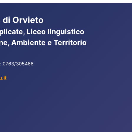
 di Orvieto
licate, Liceo linguistico
ne, Ambiente e Territorio
ax: 0763/305466
.it