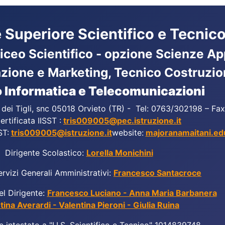
ne Superiore Scientifico e Tecnico
Liceo Scientifico - opzione Scienze App
azione e Marketing, Tecnico Costruzio
 Informatica e Telecomunicazioni
a dei Tigli, snc 05018 Orvieto (TR) - Tel: 0763/302198 – F
ertificata IISST :
tris009005@pec.istruzione.it
ST:
tris009005@istruzione.it
website:
majoranamaitani.edu
Dirigente Scolastico:
Lorella Monichini
ervizi Generali Amministrativi:
Francesco Santacroce
el Dirigente:
Francesco Luciano - Anna Maria Barbanera
tina Averardi - Valentina Pieroni - Giulia Ruina