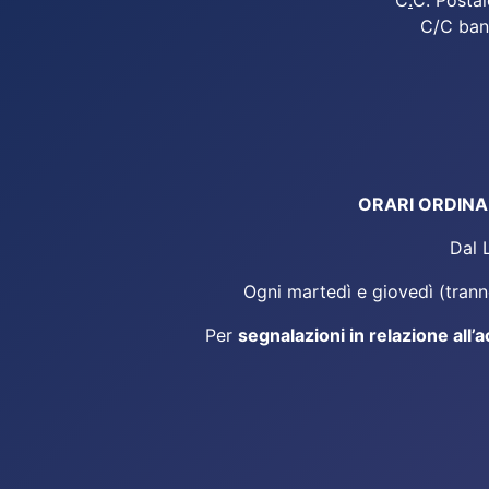
C
.
C. Postal
C/C ban
ORARI ORDINARI
Dal 
Ogni martedì e giovedì (tranne
Per
segnalazioni in relazione all’a