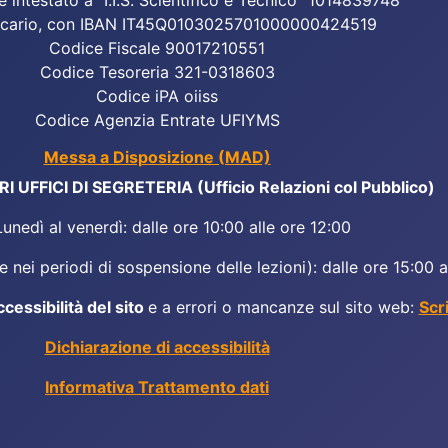
e intestato a "I.I.S. Scientifico e Tecnico" 1014839748
cario, con IBAN IT45Q0103025701000000424519
Codice Fiscale 90017210551
Codice Tesoreria 321-0318603
Codice iPA oiiss
Codice Agenzia Entrate UFIYMS
Messa a Disposizione (MAD)
 UFFICI DI SEGRETERIA (Ufficio Relazioni col Pubblico)
Lunedì al venerdì: dalle ore 10:00 alle ore 12:00
 nei periodi di sospensione delle lezioni): dalle ore 15:00 a
ccessibilità del sito
e a errori o mancanze sul sito web:
Scr
Dichiarazione di accessibilità
Informativa Trattamento dati