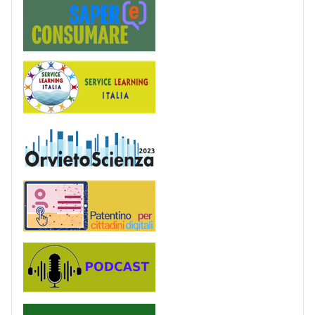
Saper(e)Consumare
Service Learning
OrvietoScienza
Patentino digitale
Podcast
PagoinRete