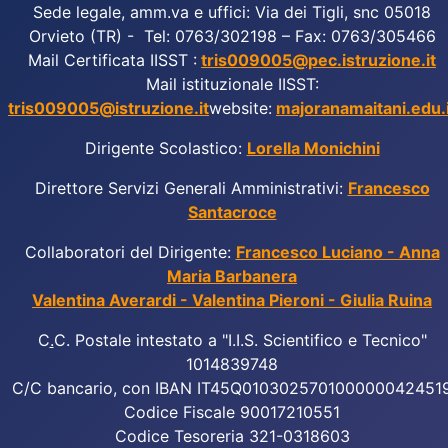
Sede legale, amm.va e uffici: Via dei Tigli, snc 05018
Orvieto (TR) - Tel: 0763/302198 – Fax: 0763/305466
Mail Certificata IISST :
tris009005@pec.istruzione.it
Mail istituzionale IISST:
tris009005@istruzione.it
website:
majoranamaitani.edu.i
Dirigente Scolastico:
Lorella Monichini
Direttore Servizi Generali Amministrativi:
Francesco
Santacroce
Collaboratori del Dirigente:
Francesco Luciano - Anna
Maria Barbanera
Valentina Averardi - Valentina Pieroni - Giulia Ruina
C
.
C. Postale intestato a "I.I.S. Scientifico e Tecnico"
1014839748
C/C bancario, con IBAN IT45Q010302570100000042451
Codice Fiscale 90017210551
Codice Tesoreria 321-0318603