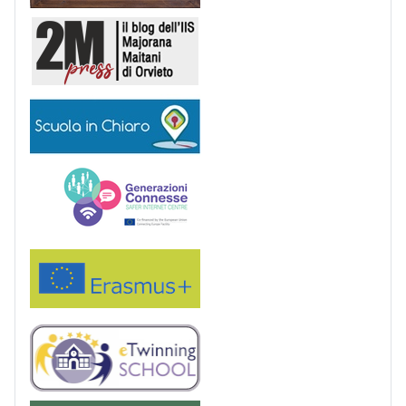
2M Press
Scuola in chiaro
Generazioni connesse
Erasmus+
eTwinning