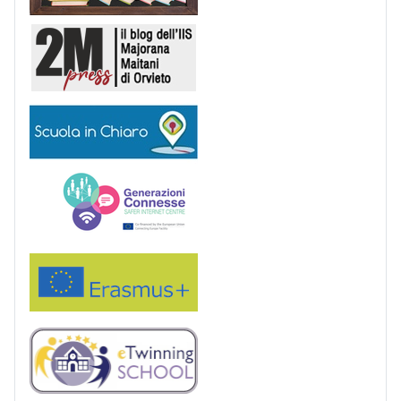
2M Press
Scuola in chiaro
Generazioni connesse
Erasmus+
eTwinning