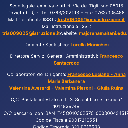
Sede legale, amm.va e uffici: Via dei Tigli, snc 05018
Orvieto (TR) - Tel: 0763/302198 – Fax: 0763/305466
Mail Certificata IISST :
tris009005@pec.istruzione.it
Mail istituzionale IISST:
tris009005@istruzione.it
website:
majoranamaitani.edu.i
Dirigente Scolastico:
Lorella Monichini
Direttore Servizi Generali Amministrativi:
Francesco
Santacroce
Collaboratori del Dirigente:
Francesco Luciano - Anna
Maria Barbanera
Valentina Averardi - Valentina Pieroni - Giulia Ruina
C
.
C. Postale intestato a "I.I.S. Scientifico e Tecnico"
1014839748
C/C bancario, con IBAN IT45Q010302570100000042451
Codice Fiscale 90017210551
Codice Tesoreria 321-0318603