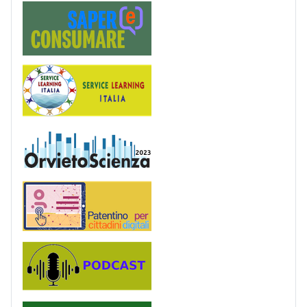
Saper(e)Consumare
Service Learning
OrvietoScienza
Patentino digitale
Podcast
PagoinRete