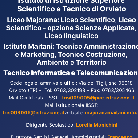
Istituto di Istruzione Superiore
Scientifico e Tecnico di Orvieto
Liceo Majorana
:
Liceo Scientifico, Liceo
Scientifico - opzione Scienze Applicate,
Liceo linguistico
Istituto Maitani: Tecnico Amministrazion
e Marketing, Tecnico Costruzione,
Ambiente e Territorio
Tecnico Informatica e Telecomunicazion
Sede legale, amm.va e uffici: Via dei Tigli, snc 05018
Orvieto (TR) - Tel: 0763/302198 – Fax: 0763/305466
Mail Certificata IISST :
tris009005@pec.istruzione.it
Mail istituzionale IISST:
tris009005@istruzione.it
website:
majoranamaitani.edu.i
Dirigente Scolastico:
Lorella Monichini
Direttore Servizi Generali Amministrativi:
Francesco