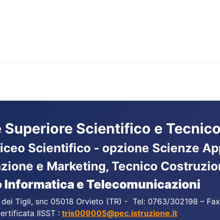
ne Superiore Scientifico e Tecnico
Liceo Scientifico - opzione Scienze App
azione e Marketing, Tecnico Costruzio
 Informatica e Telecomunicazioni
a dei Tigli, snc 05018 Orvieto (TR) - Tel: 0763/302198 – F
ertificata IISST :
tris009005@pec.istruzione.it