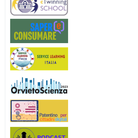
Saper(e)Consumare
Service Learning
OrvietoScienza
Patentino digitale
Podcast