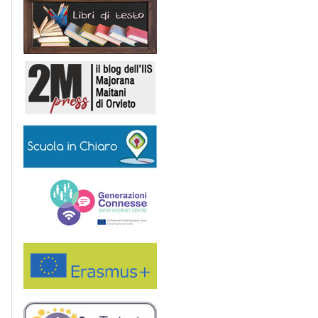
Libri di Testo
2M Press
Scuola in chiaro
Generazioni connesse
Erasmus+
eTwinning