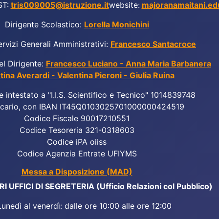
ST:
tris009005@istruzione.it
website:
majoranamaitani.edu
Dirigente Scolastico:
Lorella Monichini
ervizi Generali Amministrativi:
Francesco Santacroce
el Dirigente:
Francesco Luciano - Anna Maria Barbanera
tina Averardi - Valentina Pieroni - Giulia Ruina
e intestato a "I.I.S. Scientifico e Tecnico" 1014839748
cario, con IBAN IT45Q0103025701000000424519
Codice Fiscale 90017210551
Codice Tesoreria 321-0318603
Codice iPA oiiss
Codice Agenzia Entrate UFIYMS
Messa a Disposizione (MAD)
 UFFICI DI SEGRETERIA (Ufficio Relazioni col Pubblico)
Lunedì al venerdì: dalle ore 10:00 alle ore 12:00