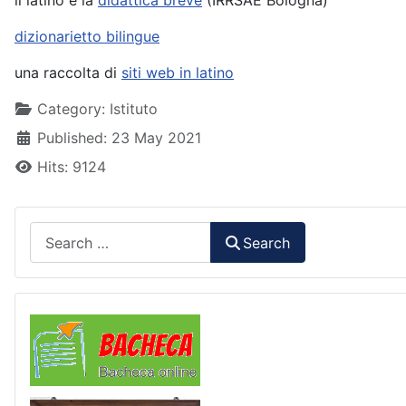
il latino e la
didattica breve
(IRRSAE Bologna)
dizionarietto bilingue
una raccolta di
siti web in latino
Details
Category:
Istituto
Published: 23 May 2021
Hits: 9124
Search
Search
Comunicazioni