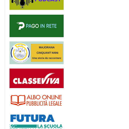
PagoinRete
Majorana 50 anni
Registro
Albo
Futura