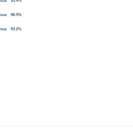
enza:
93.4%
enza:
90.5%
enza:
93.2%