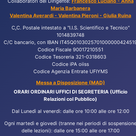
Collaboratori del Dirigente:
Francesco Luciano - Anna
Maria Barbanera
Valentina Averardi - Valentina Pieroni - Giulia Ruina
C
.
C. Postale intestato a "I.I.S. Scientifico e Tecnico"
1014839748
C/C bancario, con IBAN IT45Q010302570100000042451
Codice Fiscale 90017210551
Codice Tesoreria 321-0318603
Codice iPA oiiss
Codice Agenzia Entrate UFIYMS
Messa a Disposizione (MAD)
ORARI ORDINARI UFFICI DI SEGRETERIA (Ufficio
Relazioni col Pubblico)
Dal Lunedì al venerdì: dalle ore 10:00 alle ore 12:00
Ogni martedì e giovedì (tranne nei periodi di sospension
delle lezioni): dalle ore 15:00 alle ore 17:00