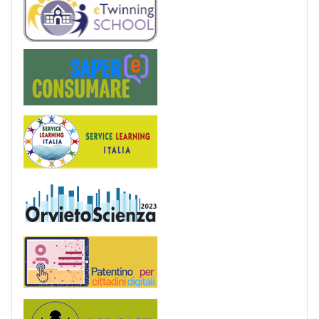
Saper(e)Consumare
Service Learning
OrvietoScienza
Patentino digitale
Podcast