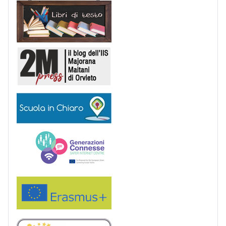
Libri di Testo
2M Press
Scuola in chiaro
Generazioni connesse
Erasmus+
eTwinning