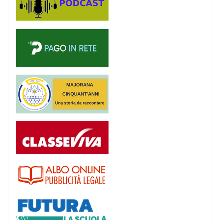
PagoinRete
Majorana 50 anni
Registro
Albo
Futura