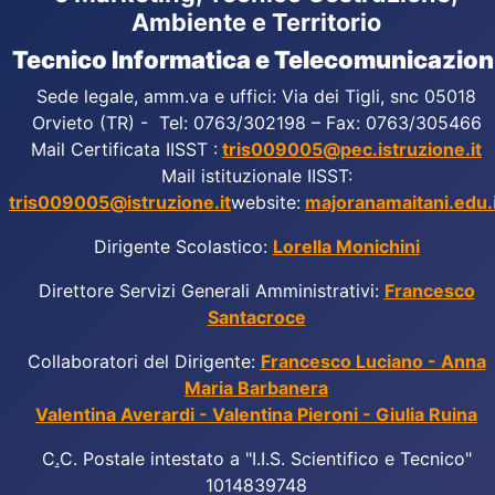
Ambiente e Territorio
Tecnico Informatica e Telecomunicazion
Sede legale, amm.va e uffici: Via dei Tigli, snc 05018
Orvieto (TR) - Tel: 0763/302198 – Fax: 0763/305466
Mail Certificata IISST :
tris009005@pec.istruzione.it
Mail istituzionale IISST:
tris009005@istruzione.it
website:
majoranamaitani.edu.i
Dirigente Scolastico:
Lorella Monichini
Direttore Servizi Generali Amministrativi:
Francesco
Santacroce
Collaboratori del Dirigente:
Francesco Luciano - Anna
Maria Barbanera
Valentina Averardi - Valentina Pieroni - Giulia Ruina
C
.
C. Postale intestato a "I.I.S. Scientifico e Tecnico"
1014839748