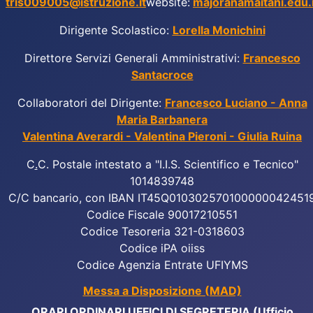
tris009005@istruzione.it
website:
majoranamaitani.edu.i
Dirigente Scolastico:
Lorella Monichini
Direttore Servizi Generali Amministrativi:
Francesco
Santacroce
Collaboratori del Dirigente:
Francesco Luciano - Anna
Maria Barbanera
Valentina Averardi - Valentina Pieroni - Giulia Ruina
C
.
C. Postale intestato a "I.I.S. Scientifico e Tecnico"
1014839748
C/C bancario, con IBAN IT45Q010302570100000042451
Codice Fiscale 90017210551
Codice Tesoreria 321-0318603
Codice iPA oiiss
Codice Agenzia Entrate UFIYMS
Messa a Disposizione (MAD)
ORARI ORDINARI UFFICI DI SEGRETERIA (Ufficio