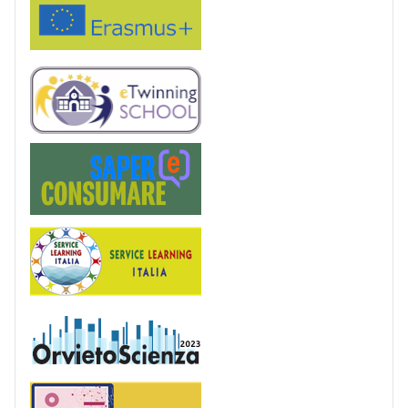
eTwinning
Saper(e)Consumare
Service Learning
OrvietoScienza
Patentino digitale