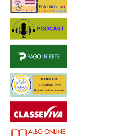
Podcast
PagoinRete
Majorana 50 anni
Registro
Albo