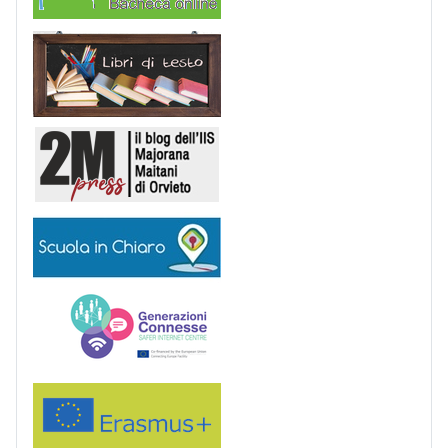
Libri di Testo
2M Press
Scuola in chiaro
Generazioni connesse
Erasmus+