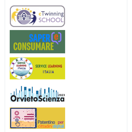
eTwinning
Saper(e)Consumare
Service Learning
OrvietoScienza
Patentino digitale