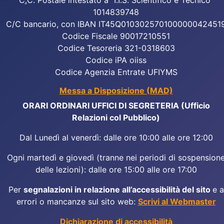
C
.
C. Postale intestato a "I.I.S. Scientifico e Tecnico"
1014839748
C/C bancario, con IBAN IT45Q010302570100000042451
Codice Fiscale 90017210551
Codice Tesoreria 321-0318603
Codice iPA oiiss
Codice Agenzia Entrate UFIYMS
Messa a Disposizione (MAD)
ORARI ORDINARI UFFICI DI SEGRETERIA (Ufficio
Relazioni col Pubblico)
Dal Lunedì al venerdì: dalle ore 10:00 alle ore 12:00
Ogni martedì e giovedì (tranne nei periodi di sospension
delle lezioni): dalle ore 15:00 alle ore 17:00
Per
segnalazioni in relazione all’accessibilità del sito
e a
errori o mancanze sul sito web:
Scrivi al Webmaster
Dichiarazione di accessibilità