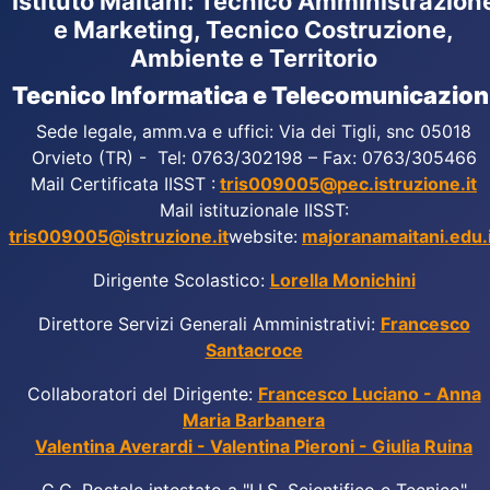
Istituto Maitani: Tecnico Amministrazion
e Marketing, Tecnico Costruzione,
Ambiente e Territorio
Tecnico Informatica e Telecomunicazion
Sede legale, amm.va e uffici: Via dei Tigli, snc 05018
Orvieto (TR) - Tel: 0763/302198 – Fax: 0763/305466
Mail Certificata IISST :
tris009005@pec.istruzione.it
Mail istituzionale IISST:
tris009005@istruzione.it
website:
majoranamaitani.edu.i
Dirigente Scolastico:
Lorella Monichini
Direttore Servizi Generali Amministrativi:
Francesco
Santacroce
Collaboratori del Dirigente:
Francesco Luciano - Anna
Maria Barbanera
Valentina Averardi - Valentina Pieroni - Giulia Ruina