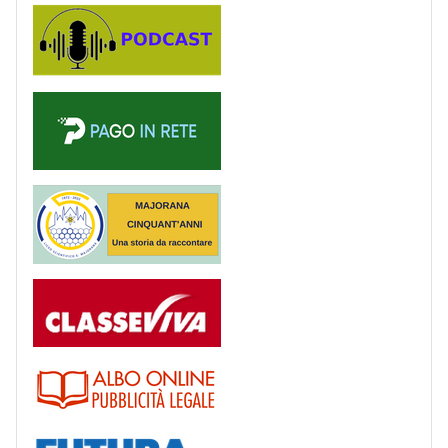
Podcast
PagoinRete
Majorana 50 anni
Registro
Albo
Futura