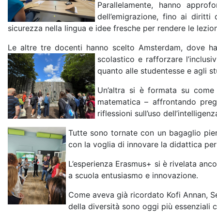
Parallelamente, hanno approfo
dell’emigrazione, fino ai dirit
sicurezza nella lingua e idee fresche per rendere le lezio
Le altre tre docenti hanno scelto Amsterdam, dove han
scolastico e rafforzare l’inclus
quanto alle studentesse e agli s
Un’altra si è formata su come
matematica – affrontando pregi
riflessioni sull’uso dell’intelligen
Tutte sono tornate con un bagaglio pien
con la voglia di innovare la didattica per
L’esperienza Erasmus+ si è rivelata anco
a scuola entusiasmo e innovazione.
Come aveva già ricordato Kofi Annan, Segr
della
diversità sono oggi più essenziali 