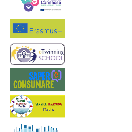
Erasmus+
eTwinning
Saper(e)Consumare
Service Learning
OrvietoScienza