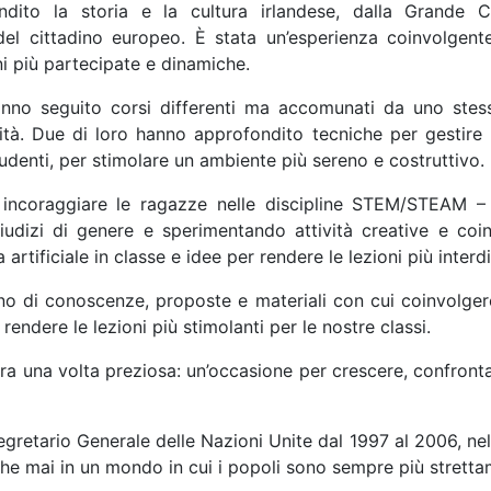
ndito la storia e la cultura irlandese, dalla Grande
ti del cittadino europeo. È stata un’esperienza coinvolg
ni più partecipate e dinamiche.
no seguito corsi differenti ma accomunati da uno stesso
ività. Due di loro hanno approfondito
tecniche per gestire l
tudenti, per stimolare un ambiente più sereno e costruttivo.
 incoraggiare le ragazze nelle discipline STEM/STEAM –
udizi di genere e sperimentando attività creative e co
za artificiale in classe e idee per rendere le lezioni più interdi
o di conoscenze, proposte e materiali con cui coinvolgere l
 rendere le lezioni più stimolanti per le nostre classi.
ra una volta preziosa: un’occasione per crescere, confront
etario Generale delle Nazioni Unite dal 1997 al 2006, nel 20
che mai in un mondo in cui i popoli sono sempre più stretta