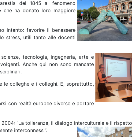
 Carestia del 1845 al fenomeno
ente che ha donato loro maggiore
 intento: favorire il benessere
o stress, utili tanto alle docenti
 scienze, tecnologia,
ingegneria, arte e
involgenti. Anche qui non sono mancate
sciplinari.
e colleghe e i colleghi. E, soprattutto,
arsi con realtà europee diverse e portare
04: “La tolleranza, il dialogo interculturale e il rispetto
mente interconnessi”.