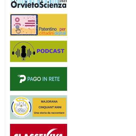
Patentino digitale
Podcast
PagoinRete
Majorana 50 anni
Registro