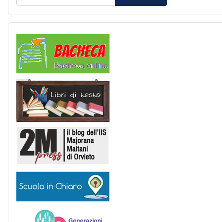
Comunicazioni
Libri di Testo
2M Press
Scuola in chiaro
Generazioni connesse