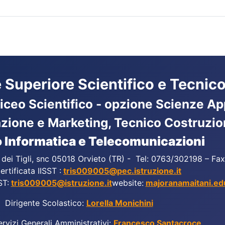
ne Superiore Scientifico e Tecnico
Liceo Scientifico - opzione Scienze App
azione e Marketing, Tecnico Costruzio
 Informatica e Telecomunicazioni
a dei Tigli, snc 05018 Orvieto (TR) - Tel: 0763/302198 – F
ertificata IISST :
tris009005@pec.istruzione.it
ST:
tris009005@istruzione.it
website:
majoranamaitani.edu
Dirigente Scolastico:
Lorella Monichini
ervizi Generali Amministrativi:
Francesco Santacroce