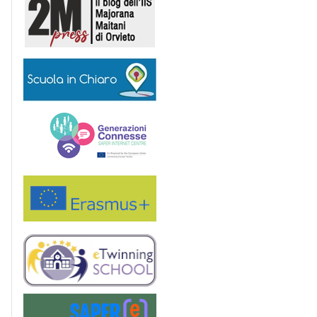
2M Press
Scuola in chiaro
Generazioni connesse
Erasmus+
eTwinning
Saper(e)Consumare