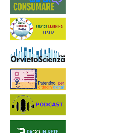
Service Learning
OrvietoScienza
Patentino digitale
Podcast
PagoinRete