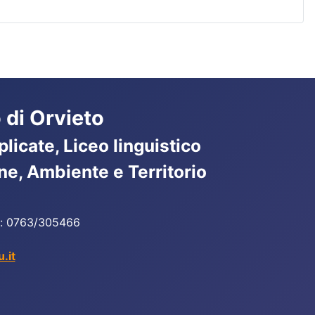
 di Orvieto
licate, Liceo linguistico
ne, Ambiente e Territorio
ax: 0763/305466
.it