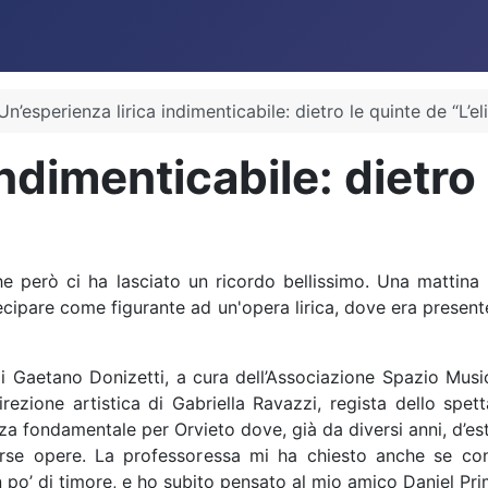
Un’esperienza lirica indimenticabile: dietro le quinte de “L’el
ndimenticabile: dietro l
e però ci ha lasciato un ricordo bellissimo. Una mattina 
cipare come figurante ad un'opera lirica, dove era presente
i Gaetano Donizetti, a cura dell’Associazione Spazio Musi
zione artistica di Gabriella Ravazzi, regista dello spet
za fondamentale per Orvieto dove, già da diversi anni, d’es
erse opere. La professoressa mi ha chiesto anche se con
 po’ di timore, e ho subito pensato al mio amico Daniel Pr