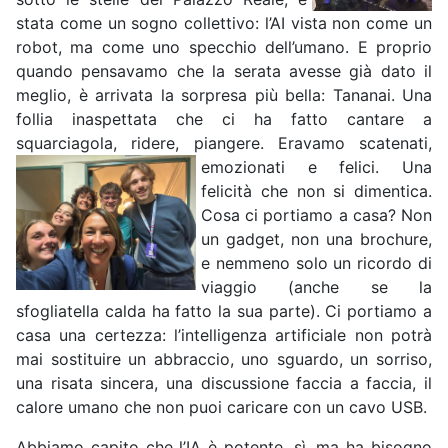
stata come un sogno collettivo: l’AI vista non come un
robot, ma come uno specchio dell’umano. E proprio
quando pensavamo che la serata avesse già dato il
meglio, è arrivata la sorpresa più bella: Tananai. Una
follia inaspettata che ci ha fatto cantare a
squarciagola, ridere, piangere. Eravamo scatenati,
emozionati
e felici. Una
felicità che non si dimentica.
Cosa ci portiamo a casa? Non
un gadget, non una brochure,
e nemmeno solo un ricordo di
viaggio (anche se la
sfogliatella calda ha fatto la sua parte). Ci portiamo a
casa una certezza: l’intelligenza artificiale non potrà
mai sostituire un abbraccio, uno sguardo, un sorriso,
una risata sincera, una discussione faccia a faccia, il
calore umano che non puoi caricare con un cavo USB.
Abbiamo capito che l’IA è potente, sì, ma ha bisogno