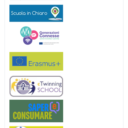
Scuola in chiaro
Generazioni connesse
Erasmus+
eTwinning
Saper(e)Consumare
Service Learning