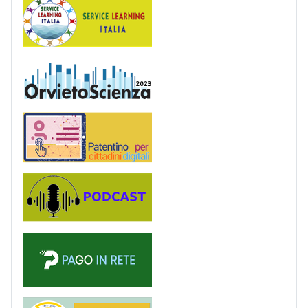
OrvietoScienza
Patentino digitale
Podcast
PagoinRete
Majorana 50 anni