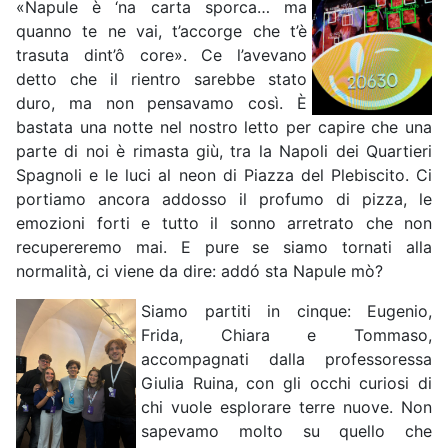
«Napule è ‘na carta sporca… ma
quanno te ne vai, t’accorge che t’è
trasuta dint’ô core». Ce l’avevano
detto che il rientro sarebbe stato
duro, ma non pensavamo così. È
bastata una notte nel nostro letto per capire che una
parte di noi è rimasta giù, tra la Napoli dei Quartieri
Spagnoli e le luci al neon di Piazza del Plebiscito. Ci
portiamo ancora addosso il profumo di pizza, le
emozioni forti e tutto il sonno arretrato che non
recupereremo mai. E pure se siamo tornati alla
normalità, ci viene da dire: addó sta Napule mò?
Siamo partiti in cinque: Eugenio,
Frida, Chiara e Tommaso,
accompagnati dalla professoressa
Giulia Ruina, con gli occhi curiosi di
chi vuole esplorare terre nuove. Non
sapevamo molto su quello che