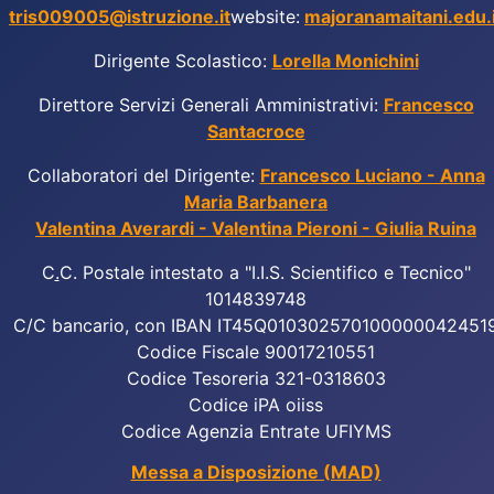
tris009005@istruzione.it
website:
majoranamaitani.edu.i
Dirigente Scolastico:
Lorella Monichini
Direttore Servizi Generali Amministrativi:
Francesco
Santacroce
Collaboratori del Dirigente:
Francesco Luciano - Anna
Maria Barbanera
Valentina Averardi - Valentina Pieroni - Giulia Ruina
C
.
C. Postale intestato a "I.I.S. Scientifico e Tecnico"
1014839748
C/C bancario, con IBAN IT45Q010302570100000042451
Codice Fiscale 90017210551
Codice Tesoreria 321-0318603
Codice iPA oiiss
Codice Agenzia Entrate UFIYMS
Messa a Disposizione (MAD)