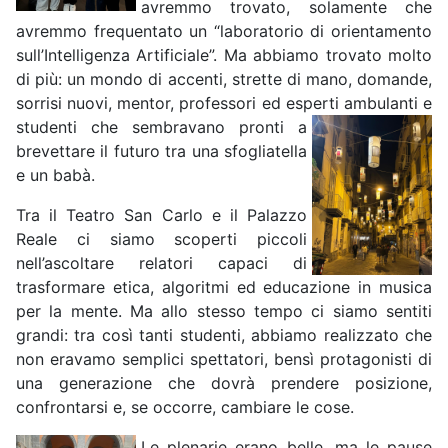
avremmo trovato, solamente che
avremmo frequentato un “laboratorio di orientamento
sull’Intelligenza Artificiale”. Ma abbiamo trovato molto
di più: un mondo di accenti, strette di mano, domande,
sorrisi nuovi, mentor, professori ed esperti ambulanti e
studenti che
sembravano pronti a
brevettare il futuro tra una sfogliatella
e un babà.
Tra il Teatro San Carlo e il Palazzo
Reale ci siamo scoperti piccoli
nell’ascoltare relatori capaci di
trasformare etica, algoritmi ed educazione in musica
per la mente. Ma allo stesso tempo ci siamo sentiti
grandi: tra così tanti studenti, abbiamo realizzato che
non eravamo semplici spettatori, bensì protagonisti di
una generazione che dovrà prendere posizione,
confrontarsi e, se occorre, cambiare le cose.
Le plenarie erano belle, ma le pause