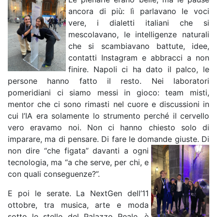
ancora di più: lì parlavano le voci
vere, i dialetti italiani che si
mescolavano, le intelligenze naturali
che si scambiavano battute, idee,
contatti Instagram e abbracci a non
finire. Napoli ci ha dato il palco, le
persone hanno fatto il resto. Nei laboratori
pomeridiani ci siamo messi in gioco: team misti,
mentor che ci sono rimasti nel cuore e discussioni in
cui l’IA era solamente lo strumento perché il cervello
vero eravamo noi. Non ci hanno chiesto solo di
imparare, ma di pensare. Di fare le domande giuste. Di
non
dire “che figata” davanti a ogni
tecnologia, ma “a che serve, per chi, e
con quali conseguenze?”.
E poi le serate. La NextGen dell’11
ottobre, tra musica, arte e moda
sotto le stelle del Palazzo Reale, è