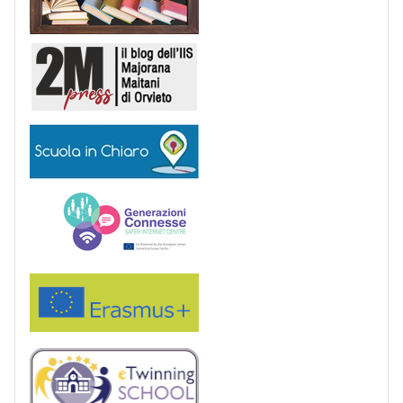
2M Press
Scuola in chiaro
Generazioni connesse
Erasmus+
eTwinning