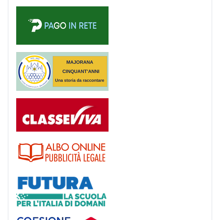
PagoinRete
Majorana 50 anni
Registro
Albo
Futura
Coesione Italia