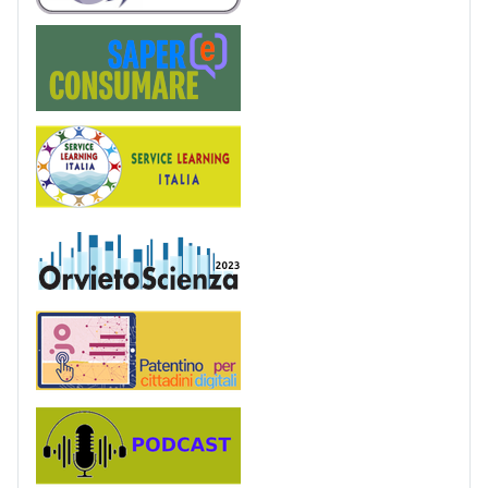
Saper(e)Consumare
Service Learning
OrvietoScienza
Patentino digitale
Podcast