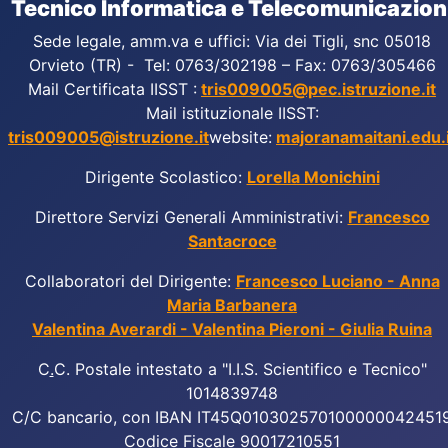
Tecnico Informatica e Telecomunicazion
Sede legale, amm.va e uffici: Via dei Tigli, snc 05018
Orvieto (TR) - Tel: 0763/302198 – Fax: 0763/305466
Mail Certificata IISST :
tris009005@pec.istruzione.it
Mail istituzionale IISST:
tris009005@istruzione.it
website:
majoranamaitani.edu.i
Dirigente Scolastico:
Lorella Monichini
Direttore Servizi Generali Amministrativi:
Francesco
Santacroce
Collaboratori del Dirigente:
Francesco Luciano - Anna
Maria Barbanera
Valentina Averardi - Valentina Pieroni - Giulia Ruina
C
.
C. Postale intestato a "I.I.S. Scientifico e Tecnico"
1014839748
C/C bancario, con IBAN IT45Q010302570100000042451
Codice Fiscale 90017210551