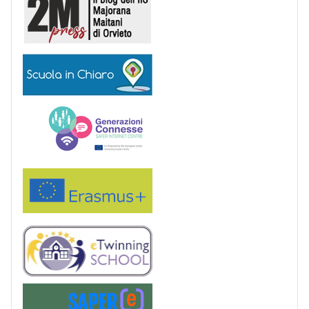
Scuola in chiaro
Generazioni connesse
Erasmus+
eTwinning
Saper(e)Consumare