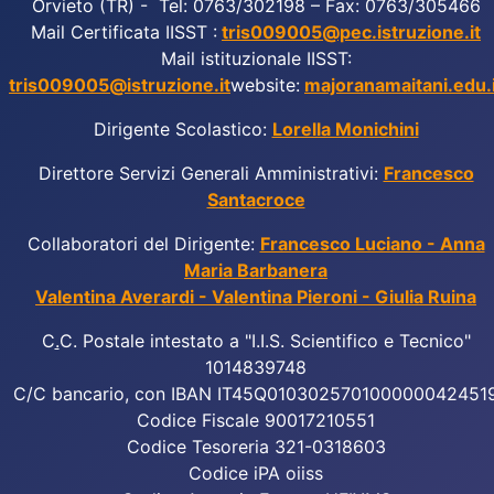
Orvieto (TR) - Tel: 0763/302198 – Fax: 0763/305466
Mail Certificata IISST :
tris009005@pec.istruzione.it
Mail istituzionale IISST:
tris009005@istruzione.it
website:
majoranamaitani.edu.i
Dirigente Scolastico:
Lorella Monichini
Direttore Servizi Generali Amministrativi:
Francesco
Santacroce
Collaboratori del Dirigente:
Francesco Luciano - Anna
Maria Barbanera
Valentina Averardi - Valentina Pieroni - Giulia Ruina
C
.
C. Postale intestato a "I.I.S. Scientifico e Tecnico"
1014839748
C/C bancario, con IBAN IT45Q010302570100000042451
Codice Fiscale 90017210551
Codice Tesoreria 321-0318603
Codice iPA oiiss