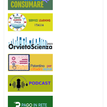
Service Learning
OrvietoScienza
Patentino digitale
Podcast
PagoinRete