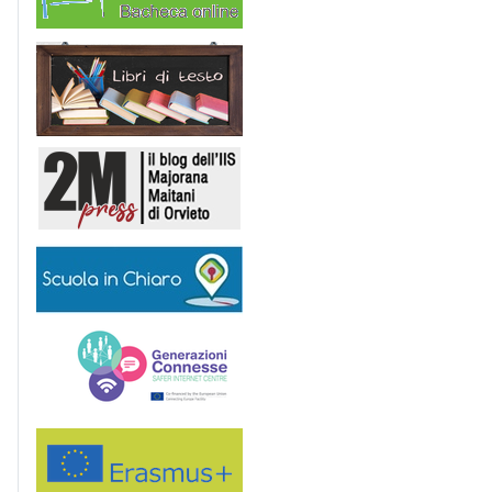
Libri di Testo
2M Press
Scuola in chiaro
Generazioni connesse
Erasmus+