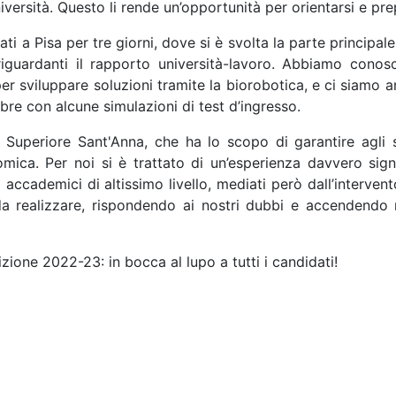
Università. Questo li rende un’opportunità per orientarsi e pr
ti a Pisa per tre giorni, dove si è svolta la parte principa
 riguardanti il rapporto università-lavoro. Abbiamo cono
er sviluppare soluzioni tramite la biorobotica, e ci siamo a
tobre con alcune simulazioni di test d’ingresso.
Superiore Sant'Anna, che ha lo scopo di garantire agli st
mica. Per noi si è trattato di un’esperienza davvero signi
ccademici di altissimo livello, mediati però dall’intervent
da realizzare, rispondendo ai nostri dubbi e accendendo
dizione 2022-23: in bocca al lupo a tutti i candidati!