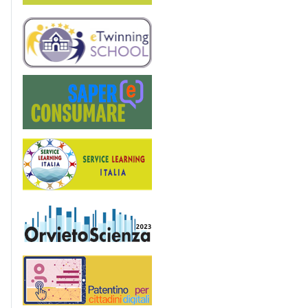
eTwinning
Saper(e)Consumare
Service Learning
OrvietoScienza
Patentino digitale