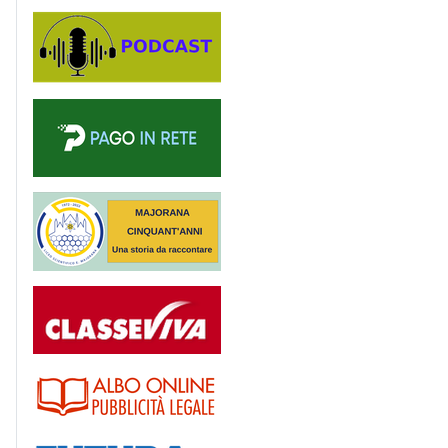
Podcast
PagoinRete
Majorana 50 anni
Registro
Albo
Futura