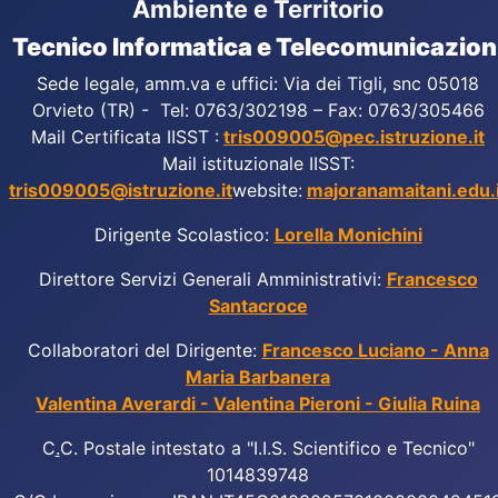
Ambiente e Territorio
Tecnico Informatica e Telecomunicazion
Sede legale, amm.va e uffici: Via dei Tigli, snc 05018
Orvieto (TR) - Tel: 0763/302198 – Fax: 0763/305466
Mail Certificata IISST :
tris009005@pec.istruzione.it
Mail istituzionale IISST:
tris009005@istruzione.it
website:
majoranamaitani.edu.i
Dirigente Scolastico:
Lorella Monichini
Direttore Servizi Generali Amministrativi:
Francesco
Santacroce
Collaboratori del Dirigente:
Francesco Luciano - Anna
Maria Barbanera
Valentina Averardi - Valentina Pieroni - Giulia Ruina
C
.
C. Postale intestato a "I.I.S. Scientifico e Tecnico"
1014839748