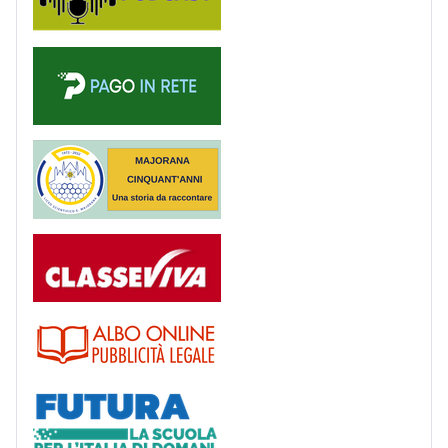
PagoinRete
Majorana 50 anni
Registro
Albo
Futura