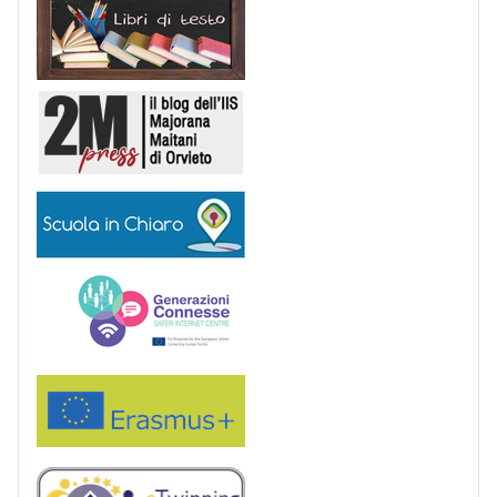
2M Press
Scuola in chiaro
Generazioni connesse
Erasmus+
eTwinning