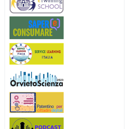
Saper(e)Consumare
Service Learning
OrvietoScienza
Patentino digitale
Podcast