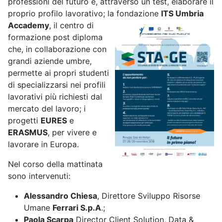
professioni del futuro e, attraverso un test, elaborare il
proprio profilo lavorativo; la
fondazione
ITS Umbria
Accademy
, il centro di
formazione post diploma
che, in collaborazione con
grandi aziende umbre,
permette ai propri studenti
di specializzarsi nei profili
lavorativi più richiesti dal
mercato del lavoro; i
progetti
EURES
e
ERASMUS
, per vivere e
lavorare in Europa.
Nel corso della mattinata
sono intervenuti:
Alessandro Chiesa
, Direttore Sviluppo Risorse
Umane
Ferrari S.p.A
.;
Paola Scarpa
Director Client Solution, Data &