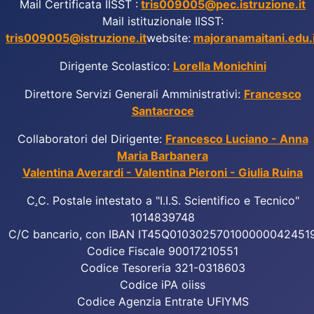
Mail Certificata IISST :
tris009005@pec.istruzione.it
Mail istituzionale IISST:
tris009005@istruzione.it
website:
majoranamaitani.edu.i
Dirigente Scolastico:
Lorella Monichini
Direttore Servizi Generali Amministrativi:
Francesco
Santacroce
Collaboratori del Dirigente:
Francesco Luciano - Anna
Maria Barbanera
Valentina Averardi - Valentina Pieroni - Giulia Ruina
C
.
C. Postale intestato a "I.I.S. Scientifico e Tecnico"
1014839748
C/C bancario, con IBAN IT45Q010302570100000042451
Codice Fiscale 90017210551
Codice Tesoreria 321-0318603
Codice iPA oiiss
Codice Agenzia Entrate UFIYMS