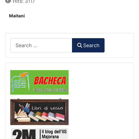
Hits: 3117
Maitani
Search
Search
Comunicazioni
Libri di Testo
2M Press