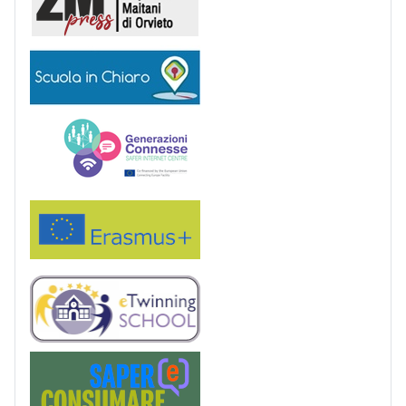
Scuola in chiaro
Generazioni connesse
Erasmus+
eTwinning
Saper(e)Consumare