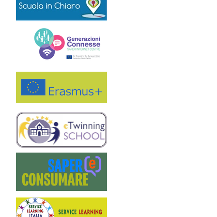
Generazioni connesse
Erasmus+
eTwinning
Saper(e)Consumare
Service Learning