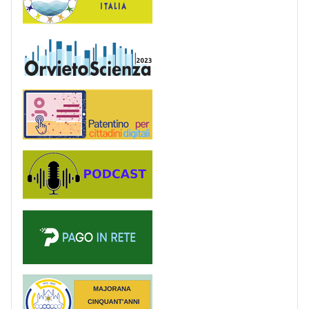
OrvietoScienza
Patentino digitale
Podcast
PagoinRete
Majorana 50 anni