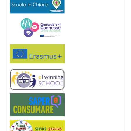
Generazioni connesse
Erasmus+
eTwinning
Saper(e)Consumare
Service Learning