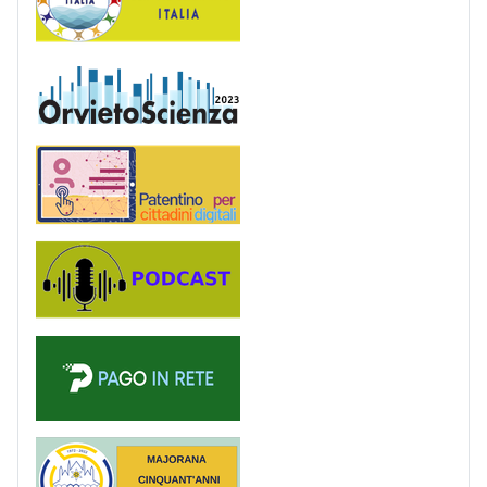
OrvietoScienza
Patentino digitale
Podcast
PagoinRete
Majorana 50 anni