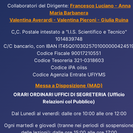
Collaboratori del Dirigente:
Francesco Luciano - Anna
Maria Barbanera
Valentina Averardi - Valentina Pieroni - Giulia Ruina
C
.
C. Postale intestato a "I.I.S. Scientifico e Tecnico"
1014839748
C/C bancario, con IBAN IT45Q010302570100000042451
Codice Fiscale 90017210551
Codice Tesoreria 321-0318603
Codice iPA oiiss
Codice Agenzia Entrate UFIYMS
Messa a Disposizione (MAD)
ORARI ORDINARI UFFICI DI SEGRETERIA (Ufficio
Relazioni col Pubblico)
Dal Lunedì al venerdì: dalle ore 10:00 alle ore 12:00
Ogni martedì e giovedì (tranne nei periodi di sospension
delle lezioni): dalle ore 15:00 alle ore 17:00