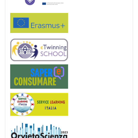
Erasmus+
eTwinning
Saper(e)Consumare
Service Learning
OrvietoScienza