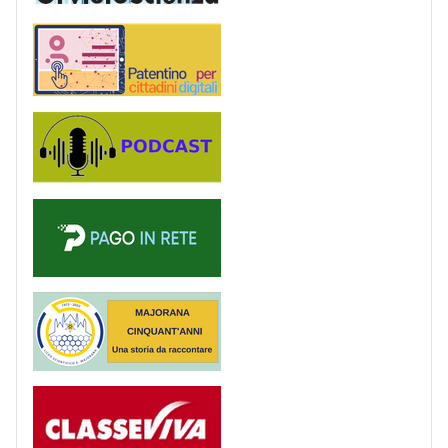
Patentino digitale
Podcast
PagoinRete
Majorana 50 anni
Registro