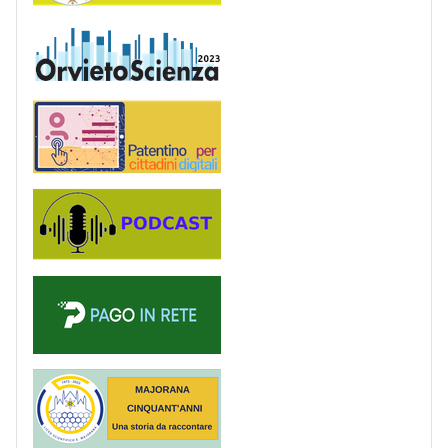
OrvietoScienza
Patentino digitale
Podcast
PagoinRete
Majorana 50 anni