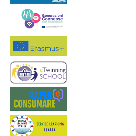
Generazioni connesse
Erasmus+
eTwinning
Saper(e)Consumare
Service Learning