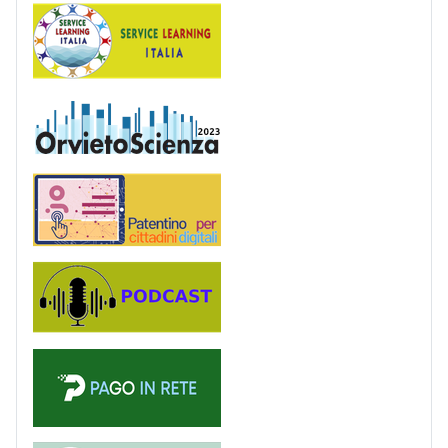
Service Learning
OrvietoScienza
Patentino digitale
Podcast
PagoinRete