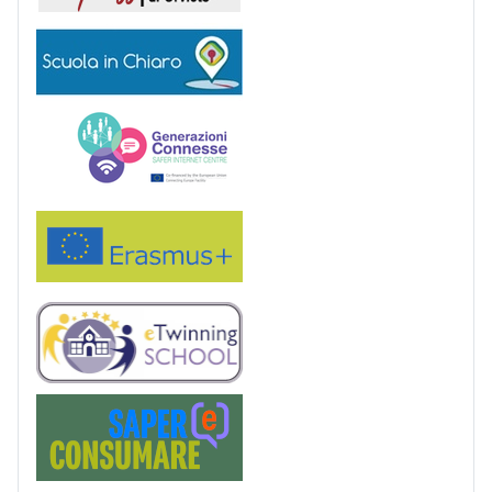
Scuola in chiaro
Generazioni connesse
Erasmus+
eTwinning
Saper(e)Consumare