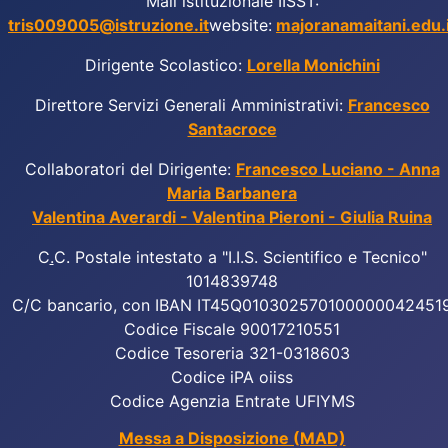
Mail istituzionale IISST:
tris009005@istruzione.it
website:
majoranamaitani.edu.i
Dirigente Scolastico:
Lorella Monichini
Direttore Servizi Generali Amministrativi:
Francesco
Santacroce
Collaboratori del Dirigente:
Francesco Luciano - Anna
Maria Barbanera
Valentina Averardi - Valentina Pieroni - Giulia Ruina
C
.
C. Postale intestato a "I.I.S. Scientifico e Tecnico"
1014839748
C/C bancario, con IBAN IT45Q010302570100000042451
Codice Fiscale 90017210551
Codice Tesoreria 321-0318603
Codice iPA oiiss
Codice Agenzia Entrate UFIYMS
Messa a Disposizione (MAD)