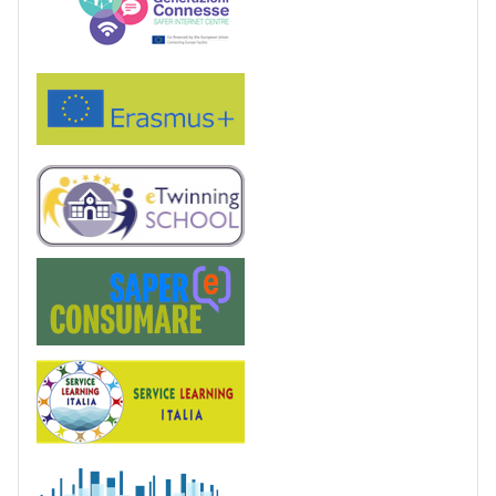
Erasmus+
eTwinning
Saper(e)Consumare
Service Learning
OrvietoScienza