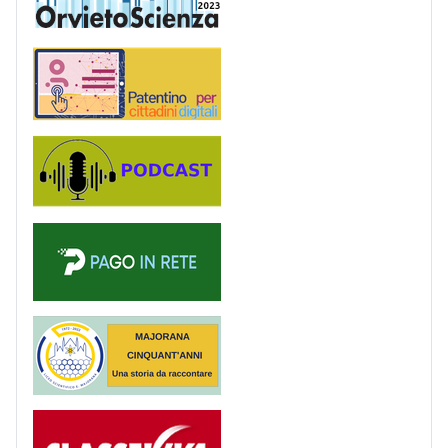
Patentino digitale
Podcast
PagoinRete
Majorana 50 anni
Registro