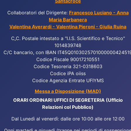
Santacroce
Collaboratori del Dirigente:
Francesco Luciano - Anna
Maria Barbanera
Valentina Averardi - Valentina Pieroni - Giulia Ruina
C
.
C. Postale intestato a "I.I.S. Scientifico e Tecnico"
1014839748
C/C bancario, con IBAN IT45Q010302570100000042451
Codice Fiscale 90017210551
Codice Tesoreria 321-0318603
Codice iPA oiiss
Codice Agenzia Entrate UFIYMS
Messa a Disposizione (MAD)
ORARI ORDINARI UFFICI DI SEGRETERIA (Ufficio
Relazioni col Pubblico)
Dal Lunedì al venerdì: dalle ore 10:00 alle ore 12:00
Ogni martedì e giovedì (tranne nei periodi di sospension