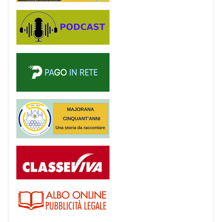
Podcast
PagoinRete
Majorana 50 anni
Registro
Albo