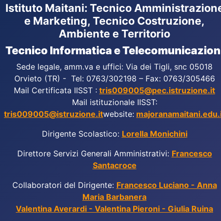
Istituto Maitani: Tecnico Amministrazion
e Marketing, Tecnico Costruzione,
Ambiente e Territorio
Tecnico Informatica e Telecomunicazion
Sede legale, amm.va e uffici: Via dei Tigli, snc 05018
Orvieto (TR) - Tel: 0763/302198 – Fax: 0763/305466
Mail Certificata IISST :
tris009005@pec.istruzione.it
Mail istituzionale IISST:
tris009005@istruzione.it
website:
majoranamaitani.edu.i
Dirigente Scolastico:
Lorella Monichini
Direttore Servizi Generali Amministrativi:
Francesco
Santacroce
Collaboratori del Dirigente:
Francesco Luciano - Anna
Maria Barbanera
Valentina Averardi - Valentina Pieroni - Giulia Ruina