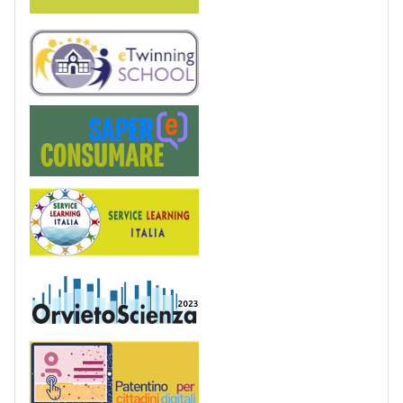
eTwinning
Saper(e)Consumare
Service Learning
OrvietoScienza
Patentino digitale