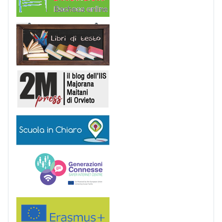
Libri di Testo
2M Press
Scuola in chiaro
Generazioni connesse
Erasmus+