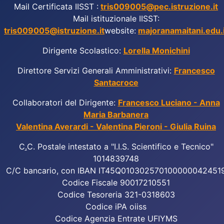
Mail Certificata IISST :
tris009005@pec.istruzione.it
Mail istituzionale IISST:
tris009005@istruzione.it
website:
majoranamaitani.edu.i
Dirigente Scolastico:
Lorella Monichini
Direttore Servizi Generali Amministrativi:
Francesco
Santacroce
Collaboratori del Dirigente:
Francesco Luciano - Anna
Maria Barbanera
Valentina Averardi - Valentina Pieroni - Giulia Ruina
C
.
C. Postale intestato a "I.I.S. Scientifico e Tecnico"
1014839748
C/C bancario, con IBAN IT45Q010302570100000042451
Codice Fiscale 90017210551
Codice Tesoreria 321-0318603
Codice iPA oiiss
Codice Agenzia Entrate UFIYMS