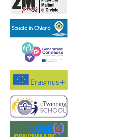
Scuola in chiaro
Generazioni connesse
Erasmus+
eTwinning
Saper(e)Consumare