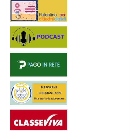
Patentino digitale
Podcast
PagoinRete
Majorana 50 anni
Registro