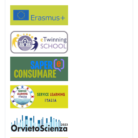
Erasmus+
eTwinning
Saper(e)Consumare
Service Learning
OrvietoScienza