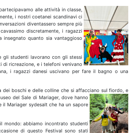
artecipavamo alle attività in classe,
mente, i
nostri coetanei scandinavi ci
onversazioni diventassero sempre più
cavassimo discretamente, i ragazzi
ha insegnato quanto sia vantaggioso
 gli studenti lavorano con gli stessi
i di ricreazione, e i telefoni venivano
ana, i ragazzi danesi uscivano per fare il bagno o una
i boschi e delle colline che si affacciano sul fiordo, e
 Museo del Sale di
Mariager, dove hanno
e il Mariager sydesalt che ha un sapore
o il mondo: abbiamo incontrato studenti
ccasione di questo Festival sono stati