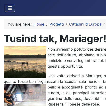
You are here:
Home
Progetti
Cittadini d'Europa
Tusind tak, Mariager
Non avremmo potuto desiderare co
arte dell’istituto, abbiamo sub
amicizie e nuovi legami tra noi
questa opportunità.
Una volta arrivati a Mariager, 
quanto fosse ben organizzata la scuola: sale riunioni, b
bello e accogliente, pronto ad 
curato, le cui principali attrazi
giardino delle rose, dove abbia
Ripesena, ‘il paese delle rose’.