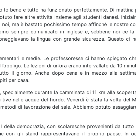
olto bene e tutto ha funzionato perfettamente. Di mattina p
to fare altre attività insieme agli studenti danesi. Inizial
di noi, ma è bastato pochissimo tempo affinché le nostre c
iamo sempre comunicato in inglese e, sebbene noi ce la 
droneggiavano la lingua con grande sicurezza. Questo ci 
 elementari e medie. Le professoresse ci hanno spiegato che
’obbligo. Le lezioni di un’ora erano intervallate da 10 minut
tutto il giorno. Anche dopo cena e in mezzo alla settim
piti
per casa.
specialmente durante la camminata di 11 km alla scoperta de
rtive nelle acque del fiordo. Venerdì è stata la volta del
 i metodi di lavorazione del sale. Abbiamo potuto assaggiar
ival della democrazia, con scolaresche provenienti da tutt
 che con
gli stand rappresentavano il proprio paese. In o