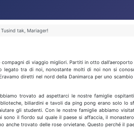
Tusind tak, Mariager!
!
mpagni di viaggio migliori. Partiti in otto dall’aeroporto
ito legato tra di noi, nonostante molti di noi non si con
. Eravamo diretti nel nord della Danimarca per uno scambio 
abbiamo trovato ad aspettarci le nostre famiglie ospitan
iblioteche, biliardini e tavoli da ping pong erano solo lo
aiutare gli studenti. Con le nostre
famiglie abbiamo visita
oni sono il fiordo sul quale il paese si affaccia, il monaster
mo anche trovato delle rose orvietane. Questo perché il pa