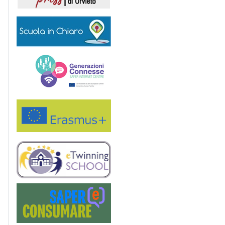
Scuola in chiaro
Generazioni connesse
Erasmus+
eTwinning
Saper(e)Consumare