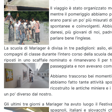
Il viaggio è stato organizzato m
mentre il pomeriggio abbiamo potu
erano parsi un po’ più misurati 
spontanee e coinvolgenti. Abb
danesi, più giovani di noi, pa
parlare bene l’inglese.
La scuola di Mariager è divisa in tre padiglioni: asilo,
compagni di classe durante l’intero corso della scuola dell
riposti in uno scaffale nominato e rimanevano lì per 
passeggiata e non avevano com
Abbiamo trascorso bei momenti, 
abbiamo fatto tante attività spo
ricostruito le antiche miniere e
un po’ diverso dal nostro.
Gli ultimi tre giorni a Mariager ha avuto luogo il Fest
spagnoli, italiani e slovacchi