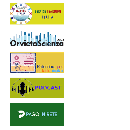
Service Learning
OrvietoScienza
Patentino digitale
Podcast
PagoinRete