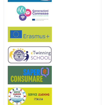
Generazioni connesse
Erasmus+
eTwinning
Saper(e)Consumare
Service Learning