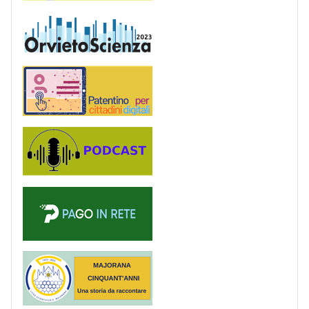
OrvietoScienza
Patentino digitale
Podcast
PagoinRete
Majorana 50 anni