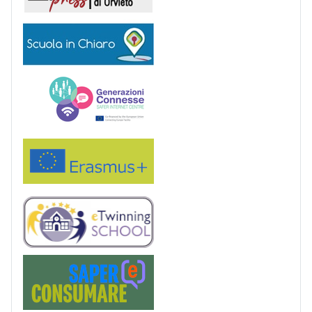
Scuola in chiaro
Generazioni connesse
Erasmus+
eTwinning
Saper(e)Consumare