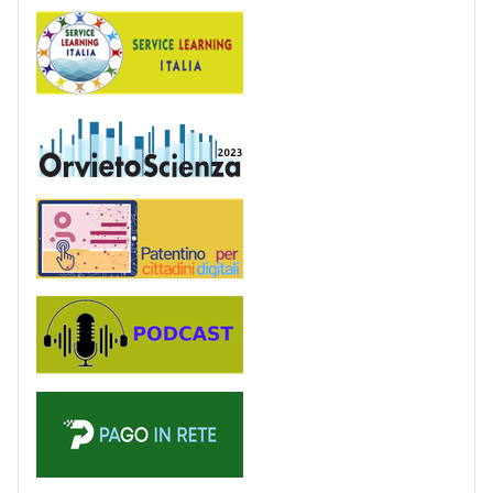
Service Learning
OrvietoScienza
Patentino digitale
Podcast
PagoinRete