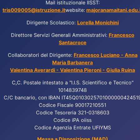
Mail istituzionale IISST:
tris009005@istruzione.it
website:
majoranamaitani.edu.i
Dirigente Scolastico:
Lorella Monichini
Direttore Servizi Generali Amministrativi:
Francesco
Santacroce
Collaboratori del Dirigente:
Francesco Luciano - Anna
Maria Barbanera
Valentina Averardi - Valentina Pieroni - Giulia Ruina
C
.
C. Postale intestato a "I.I.S. Scientifico e Tecnico"
1014839748
C/C bancario, con IBAN IT45Q010302570100000042451
Codice Fiscale 90017210551
Codice Tesoreria 321-0318603
Codice iPA oiiss
Codice Agenzia Entrate UFIYMS
Messa a Disposizione (MAD)