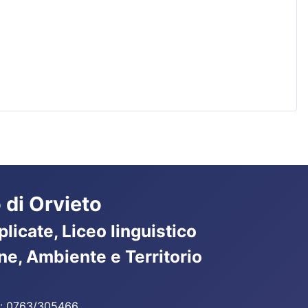
 di Orvieto
licate, Liceo linguistico
ne, Ambiente e Territorio
ax: 0763/305466