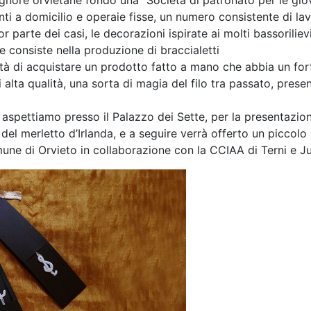
ignore orvietane fondò una “Società di patronato per le giov
ti a domicilio e operaie fisse, un numero consistente di lavo
parte dei casi, le decorazioni ispirate ai molti bassoriliev
he consiste nella produzione di braccialetti
lità di acquistare un prodotto fatto a mano che abbia un fort
 alta qualità, una sorta di magia del filo tra passato, prese
vi aspettiamo presso il Palazzo dei Sette, per la presentazi
 del merletto d’Irlanda, e a seguire verrà offerto un piccolo r
Comune di Orvieto in collaborazione con la CCIAA di Terni e 