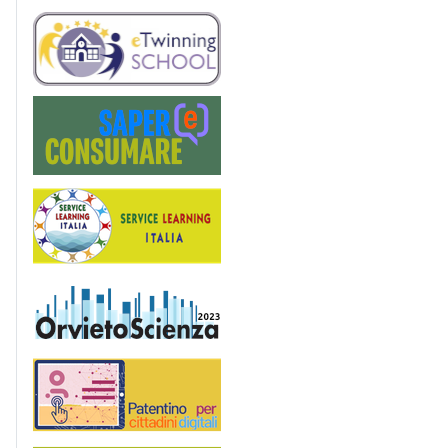
eTwinning
Saper(e)Consumare
Service Learning
OrvietoScienza
Patentino digitale