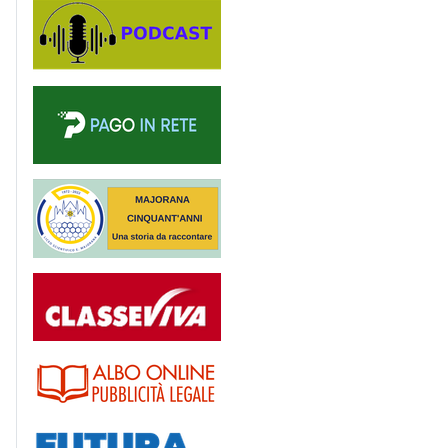
Podcast
PagoinRete
Majorana 50 anni
Registro
Albo
Futura