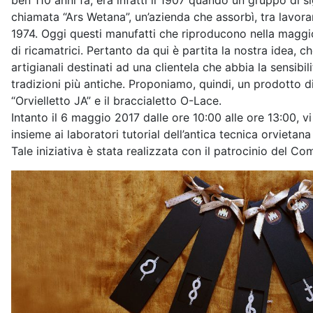
ben 110 anni fa, era infatti il 1907 quando un gruppo di s
chiamata “Ars Wetana”, un’azienda che assorbì, tra lavoran
1974. Oggi questi manufatti che riproducono nella maggior 
di ricamatrici. Pertanto da qui è partita la nostra idea, c
artigianali destinati ad una clientela che abbia la sensibi
tradizioni più antiche. Proponiamo, quindi, un prodotto di
“Orvielletto JA” e il braccialetto O-Lace.
Intanto il 6 maggio 2017 dalle ore 10:00 alle ore 13:00, 
insieme ai laboratori tutorial dell’antica tecnica orvietana
Tale iniziativa è stata realizzata con il patrocinio del 