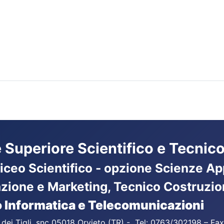
ne Superiore Scientifico e Tecnico
Liceo Scientifico - opzione Scienze App
azione e Marketing, Tecnico Costruzio
 Informatica e Telecomunicazioni
a dei Tigli, snc 05018 Orvieto (TR) - Tel: 0763/302198 – F