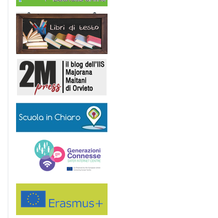
Libri di Testo
2M Press
Scuola in chiaro
Generazioni connesse
Erasmus+