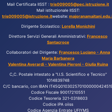
Mail Certificata IISST :
tris009005@pec.istruzione.it
Mail istituzionale IISST:
tris009005@istruzione.it
website:
majoranamaitani.edu.i
Dirigente Scolastico:
Lorella Monichini
Direttore Servizi Generali Amministrativi:
Francesco
Santacroce
Collaboratori del Dirigente:
Francesco Luciano - Anna
Maria Barbanera
Valentina Averardi - Valentina Pieroni - Giulia Ruina
C
.
C. Postale intestato a "I.I.S. Scientifico e Tecnico"
1014839748
C/C bancario, con IBAN IT45Q010302570100000042451
Codice Fiscale 90017210551
Codice Tesoreria 321-0318603
Codice iPA oiiss
Codice Agenzia Entrate UFIYMS