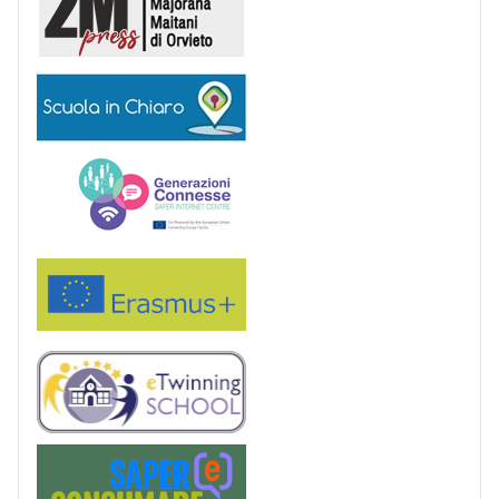
Scuola in chiaro
Generazioni connesse
Erasmus+
eTwinning
Saper(e)Consumare