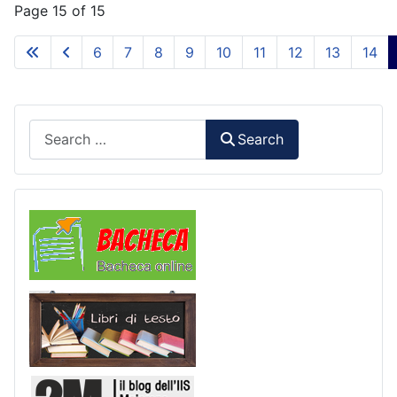
Page 15 of 15
6
7
8
9
10
11
12
13
14
Search
Search
Comunicazioni
Libri di Testo
2M Press