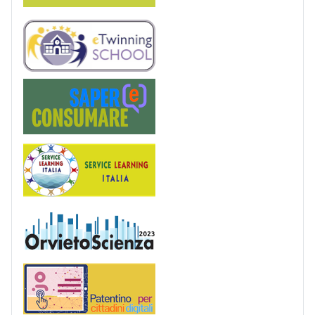
eTwinning
Saper(e)Consumare
Service Learning
OrvietoScienza
Patentino digitale