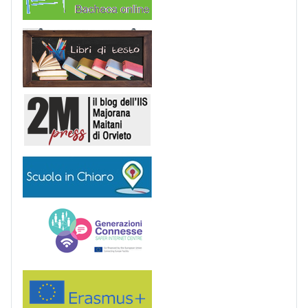
Libri di Testo
2M Press
Scuola in chiaro
Generazioni connesse
Erasmus+