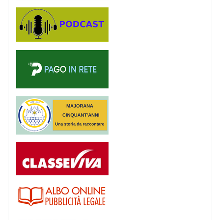
Podcast
PagoinRete
Majorana 50 anni
Registro
Albo