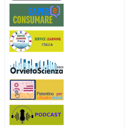
Saper(e)Consumare
Service Learning
OrvietoScienza
Patentino digitale
Podcast