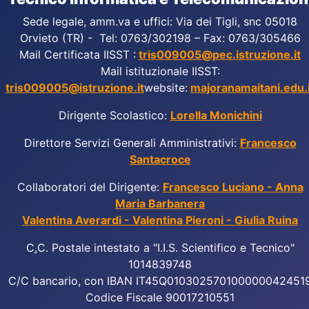
Sede legale, amm.va e uffici: Via dei Tigli, snc 05018
Orvieto (TR) - Tel: 0763/302198 – Fax: 0763/305466
Mail Certificata IISST :
tris009005@pec.istruzione.it
Mail istituzionale IISST:
tris009005@istruzione.it
website:
majoranamaitani.edu.i
Dirigente Scolastico:
Lorella Monichini
Direttore Servizi Generali Amministrativi:
Francesco
Santacroce
Collaboratori del Dirigente:
Francesco Luciano - Anna
Maria Barbanera
Valentina Averardi - Valentina Pieroni - Giulia Ruina
C
.
C. Postale intestato a "I.I.S. Scientifico e Tecnico"
1014839748
C/C bancario, con IBAN IT45Q010302570100000042451
Codice Fiscale 90017210551