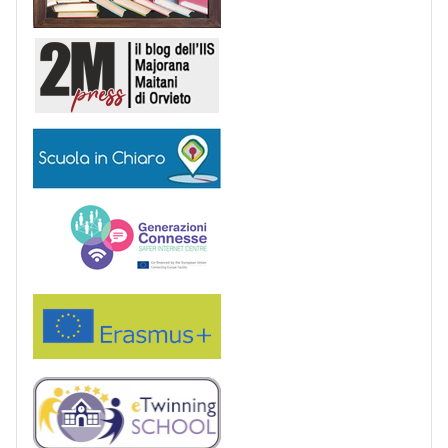
2M Press
Scuola in chiaro
Generazioni connesse
Erasmus+
eTwinning