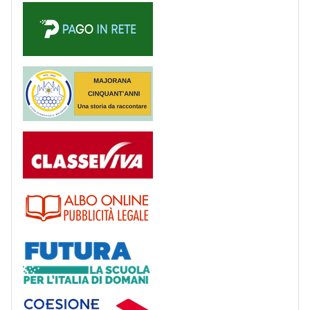
PagoinRete
Majorana 50 anni
Registro
Albo
Futura
Coesione Italia