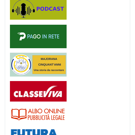
Podcast
PagoinRete
Majorana 50 anni
Registro
Albo
Futura