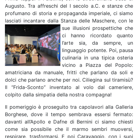
Augusto. Tra affreschi del I secolo a.C. e stanze che
profumano di storia e propaganda imperiale, ci siamo
lasciati incantare dalla Stanza delle Maschere, con
le
sue illusioni prospettiche che
ci hanno ricordato quanto
l’arte sia, da sempre, un
linguaggio potente. Poi, pausa
culinaria in una tipica osteria
vicino a Piazza del Popolo:
amatriciana da manuale, fritti che parlano da soli e
dolci che parlano anche per noi. Ciliegina sul tiramisù?
Il “Frida-Sconto” inventato al volo dal cameriere,
colpito dalla simpatia della nostra compagna!
Il pomeriggio è proseguito tra capolavori alla Galleria
Borghese, dove il tempo sembrava essersi fermato:
davanti all’Apollo e Dafne di Bernini ci siamo chiesti
come sia possibile che il marmo sembri muoversi,
respirare, trasformarsi. E poi Caravaggio, con i suoi