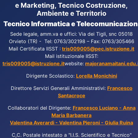
e Marketing, Tecnico Costruzione,
Ambiente e Territorio
Tecnico Informatica e Telecomunicazion
Sede legale, amm.va e uffici: Via dei Tigli, snc 05018
Orvieto (TR) - Tel: 0763/302198 – Fax: 0763/305466
Mail Certificata IISST :
tris009005@pec.istruzione.it
Mail istituzionale IISST:
tris009005@istruzione.it
website:
majoranamaitani.edu.i
Dirigente Scolastico:
Lorella Monichini
Direttore Servizi Generali Amministrativi:
Francesco
Santacroce
Collaboratori del Dirigente:
Francesco Luciano - Anna
Maria Barbanera
Valentina Averardi - Valentina Pieroni - Giulia Ruina
C
.
C. Postale intestato a "I.I.S. Scientifico e Tecnico"