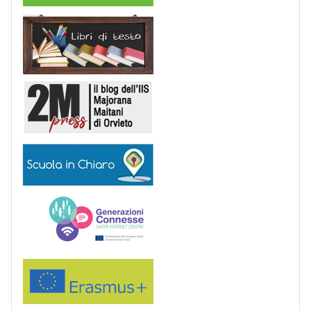
Libri di Testo
2M Press
Scuola in chiaro
Generazioni connesse
Erasmus+