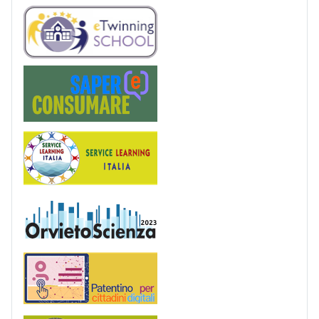
eTwinning
Saper(e)Consumare
Service Learning
OrvietoScienza
Patentino digitale