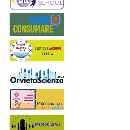
Saper(e)Consumare
Service Learning
OrvietoScienza
Patentino digitale
Podcast