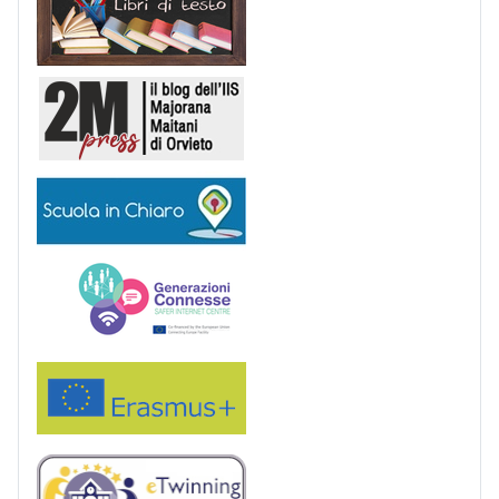
2M Press
Scuola in chiaro
Generazioni connesse
Erasmus+
eTwinning