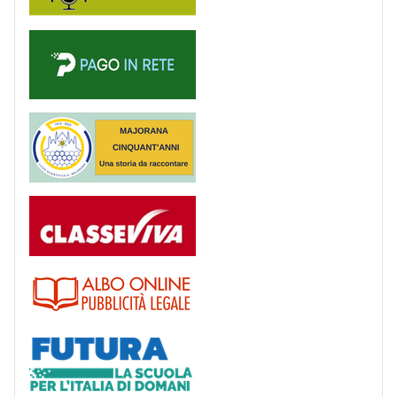
PagoinRete
Majorana 50 anni
Registro
Albo
Futura