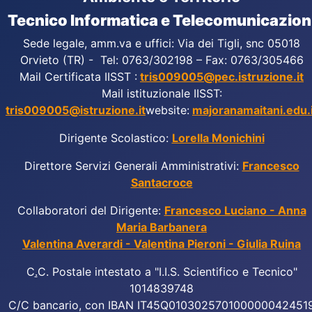
Tecnico Informatica e Telecomunicazion
Sede legale, amm.va e uffici: Via dei Tigli, snc 05018
Orvieto (TR) - Tel: 0763/302198 – Fax: 0763/305466
Mail Certificata IISST :
tris009005@pec.istruzione.it
Mail istituzionale IISST:
tris009005@istruzione.it
website:
majoranamaitani.edu.i
Dirigente Scolastico:
Lorella Monichini
Direttore Servizi Generali Amministrativi:
Francesco
Santacroce
Collaboratori del Dirigente:
Francesco Luciano - Anna
Maria Barbanera
Valentina Averardi - Valentina Pieroni - Giulia Ruina
C
.
C. Postale intestato a "I.I.S. Scientifico e Tecnico"
1014839748
C/C bancario, con IBAN IT45Q010302570100000042451