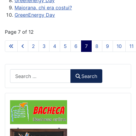
Greenenergy Day
Majorana, chi era costui?
GreenEnergy Day
Page 7 of 12
2
3
4
5
6
7
8
9
10
11
Search
Search
Comunicazioni
Libri di Testo