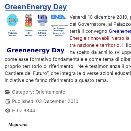
GreenEnergy Day
Venerdi 10 dicembre 2010, 
del Governatore, al Palazzo 
terrà il convegno
Greenene
Energie rinnovabili verso la 
tra nazione e territorio
.
Il l
ha scelto da anni lo svilupp
come asse formativo fondamentale e come tema di dibat
proprio territorio di riferimento. Ne è testimonianza il pr
Cantiere del Futuro”, che integra le diverse azioni educati
iniziative che fanno riferimento a questo tema.
Details
Category:
Orientamento
Published: 03 December 2010
Hits: 6844
Majorana