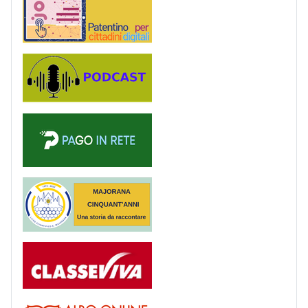
Podcast
PagoinRete
Majorana 50 anni
Registro
Albo