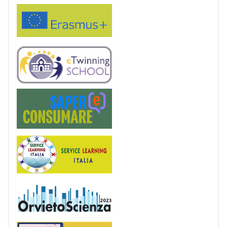
Erasmus+
eTwinning
Saper(e)Consumare
Service Learning
OrvietoScienza
Patentino digitale