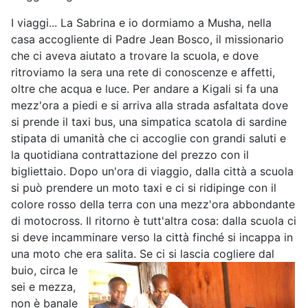
I viaggi... La Sabrina e io dormiamo a Musha, nella
casa accogliente di Padre Jean Bosco, il missionario
che ci aveva aiutato a trovare la scuola, e dove
ritroviamo la sera una rete di conoscenze e affetti,
oltre che acqua e luce. Per andare a Kigali si fa una
mezz'ora a piedi e si arriva alla strada asfaltata dove
si prende il taxi bus, una simpatica scatola di sardine
stipata di umanità che ci accoglie con grandi saluti e
la quotidiana contrattazione del prezzo con il
bigliettaio. Dopo un'ora di viaggio, dalla città a scuola
si può prendere un moto taxi e ci si ridipinge con il
colore rosso della terra con una mezz'ora abbondante
di motocross. Il ritorno è tutt'altra cosa: dalla scuola ci
si deve incamminare verso la città finché si incappa in
una moto che era salita.
Se ci si lascia cogliere dal
buio, circa le
sei e mezza,
non è banale