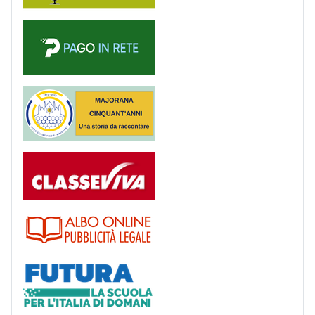
PagoinRete
Majorana 50 anni
Registro
Albo
Futura