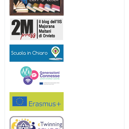
2M Press
Scuola in chiaro
Generazioni connesse
Erasmus+
eTwinning