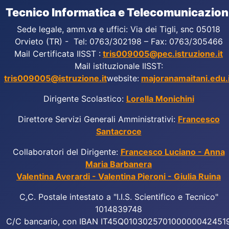
Tecnico Informatica e Telecomunicazion
Sede legale, amm.va e uffici: Via dei Tigli, snc 05018
Orvieto (TR) - Tel: 0763/302198 – Fax: 0763/305466
Mail Certificata IISST :
tris009005@pec.istruzione.it
Mail istituzionale IISST:
tris009005@istruzione.it
website:
majoranamaitani.edu.i
Dirigente Scolastico:
Lorella Monichini
Direttore Servizi Generali Amministrativi:
Francesco
Santacroce
Collaboratori del Dirigente:
Francesco Luciano - Anna
Maria Barbanera
Valentina Averardi - Valentina Pieroni - Giulia Ruina
C
.
C. Postale intestato a "I.I.S. Scientifico e Tecnico"
1014839748
C/C bancario, con IBAN IT45Q010302570100000042451