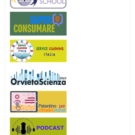
Saper(e)Consumare
Service Learning
OrvietoScienza
Patentino digitale
Podcast