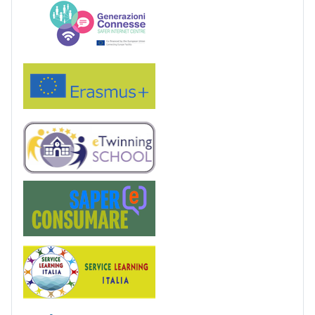
Generazioni connesse
Erasmus+
eTwinning
Saper(e)Consumare
Service Learning