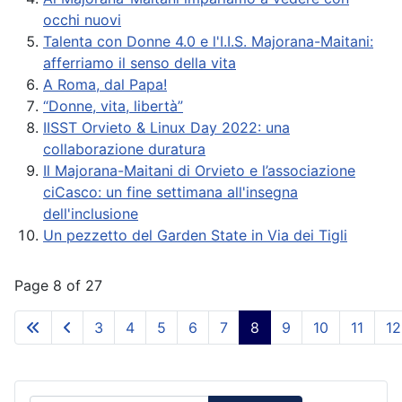
occhi nuovi
Talenta con Donne 4.0 e l'I.I.S. Majorana-Maitani:
afferriamo il senso della vita
A Roma, dal Papa!
“Donne, vita, libertà”
IISST Orvieto & Linux Day 2022: una
collaborazione duratura
Il Majorana-Maitani di Orvieto e l’associazione
ciCasco: un fine settimana all'insegna
dell'inclusione
Un pezzetto del Garden State in Via dei Tigli
Page 8 of 27
3
4
5
6
7
8
9
10
11
12