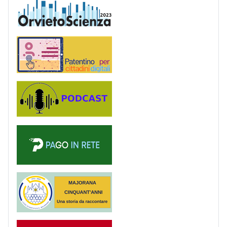
OrvietoScienza
Patentino digitale
Podcast
PagoinRete
Majorana 50 anni
Registro