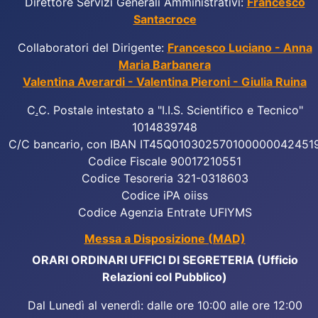
Direttore Servizi Generali Amministrativi:
Francesco
Santacroce
Collaboratori del Dirigente:
Francesco Luciano - Anna
Maria Barbanera
Valentina Averardi - Valentina Pieroni - Giulia Ruina
C
.
C. Postale intestato a "I.I.S. Scientifico e Tecnico"
1014839748
C/C bancario, con IBAN IT45Q010302570100000042451
Codice Fiscale 90017210551
Codice Tesoreria 321-0318603
Codice iPA oiiss
Codice Agenzia Entrate UFIYMS
Messa a Disposizione (MAD)
ORARI ORDINARI UFFICI DI SEGRETERIA (Ufficio
Relazioni col Pubblico)
Dal Lunedì al venerdì: dalle ore 10:00 alle ore 12:00