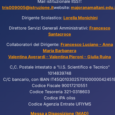
Mail istituzionale IISST:
tris009005@istruzione.it
website:
majoranamaitani.edu.i
Dirigente Scolastico:
Lorella Monichini
Direttore Servizi Generali Amministrativi:
Francesco
Santacroce
Collaboratori del Dirigente:
Francesco Luciano - Anna
Maria Barbanera
Valentina Averardi - Valentina Pieroni - Giulia Ruina
C
.
C. Postale intestato a "I.I.S. Scientifico e Tecnico"
1014839748
C/C bancario, con IBAN IT45Q010302570100000042451
Codice Fiscale 90017210551
Codice Tesoreria 321-0318603
Codice iPA oiiss
Codice Agenzia Entrate UFIYMS
Messa a Disposizione (MAD)