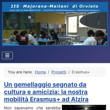
You are here:
Home
Progetti
Erasmus+
Un gemellaggio segnato da
cultura e amicizia: la nostra
mobilità Erasmus+ ad Alzira
Non sapevamo che sarebbe