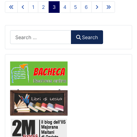
1
2
3
4
5
6
Search
Search
Comunicazioni
Libri di Testo
2M Press