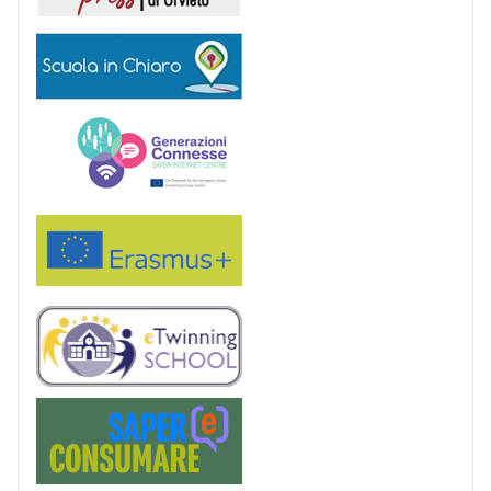
Scuola in chiaro
Generazioni connesse
Erasmus+
eTwinning
Saper(e)Consumare