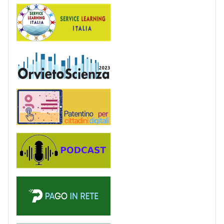
Service Learning
OrvietoScienza
Patentino digitale
Podcast
PagoinRete