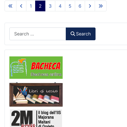
1
2
3
4
5
6
Search
Search
Comunicazioni
Libri di Testo
2M Press