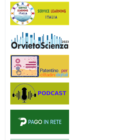
Service Learning
OrvietoScienza
Patentino digitale
Podcast
PagoinRete