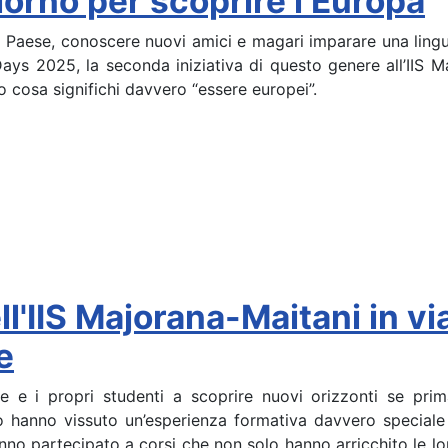
rno per scoprire l’Europa
ro Paese, conoscere nuovi amici e magari imparare una ling
ays 2025, la seconda iniziativa di questo genere all’IIS M
ro cosa significhi davvero “essere europei”.
ell'IIS Majorana-Maitani in 
e
e e i propri studenti a scoprire nuovi orizzonti se pri
tuto hanno vissuto un’esperienza formativa davvero speci
anno partecipato a corsi che non solo hanno arricchito le