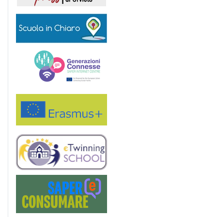
Scuola in chiaro
Generazioni connesse
Erasmus+
eTwinning
Saper(e)Consumare