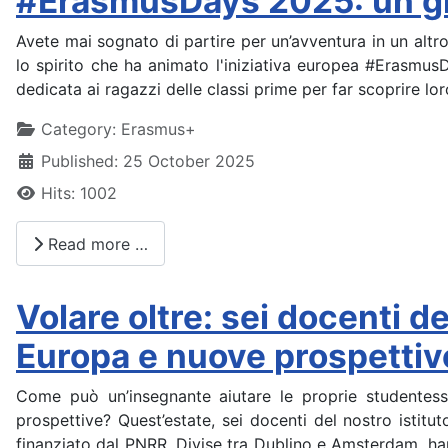
#ErasmusDays 2025: un gio
Avete mai sognato di partire per un’avventura in un alt
lo spirito che ha animato l'iniziativa europea #ErasmusD
dedicata ai ragazzi delle classi prime per far scoprire lo
Details
Category:
Erasmus+
Published: 25 October 2025
Hits: 1002
Read more …
Volare oltre: sei docenti d
Europa e nuove prospettiv
Come può un’insegnante aiutare le proprie studentess
prospettive? Quest’estate, sei docenti del nostro isti
finanziato dal PNRR. Divise tra Dublino e Amsterdam, h