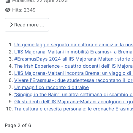
Published: 22 April 2025
Hits: 2349
Read more …
Un gemellaggio segnato da cultura e amicizia: la no
L'IIS Majorana-Maitani in mobilità Erasmus+ a Brema
#ErasmusDays 2024 all'IIS Majorana-Maitani: storie d
The Irish Experience - quattro docenti dell'IIS Majo
L'IIS Majorana-Maitani incontra Brema: un viaggio d
Vivere l'Erasmus+: due studentesse raccontano il lo
Un magnifico racconto d'oltralpe
"Singing in the Rain": un'altra settimana di scambio
Gli studenti dell'IIS Majorana-Maitani accolgono il
Tra cultura e crescita personale: le cronache Erasmu
Page 2 of 6