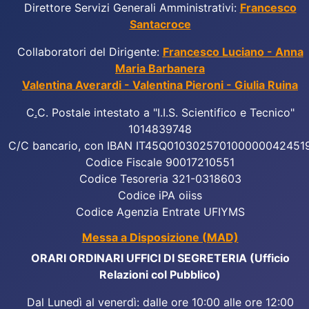
Direttore Servizi Generali Amministrativi:
Francesco
Santacroce
Collaboratori del Dirigente:
Francesco Luciano - Anna
Maria Barbanera
Valentina Averardi - Valentina Pieroni - Giulia Ruina
C
.
C. Postale intestato a "I.I.S. Scientifico e Tecnico"
1014839748
C/C bancario, con IBAN IT45Q010302570100000042451
Codice Fiscale 90017210551
Codice Tesoreria 321-0318603
Codice iPA oiiss
Codice Agenzia Entrate UFIYMS
Messa a Disposizione (MAD)
ORARI ORDINARI UFFICI DI SEGRETERIA (Ufficio
Relazioni col Pubblico)
Dal Lunedì al venerdì: dalle ore 10:00 alle ore 12:00