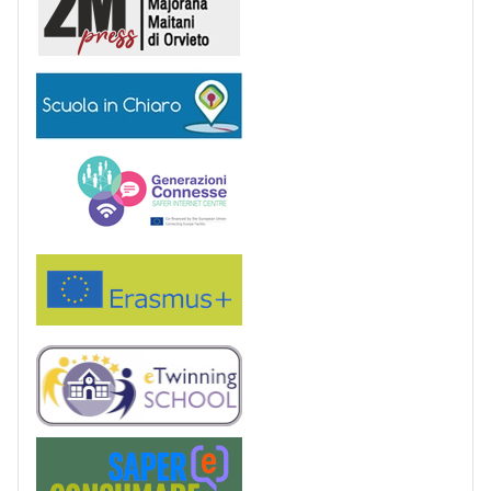
Scuola in chiaro
Generazioni connesse
Erasmus+
eTwinning
Saper(e)Consumare