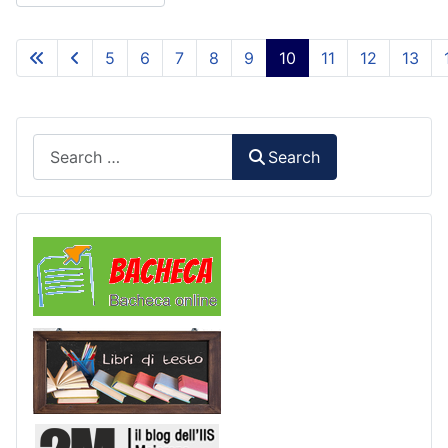
5
6
7
8
9
10
11
12
13
Page 10 of 93
Search
Search
Comunicazioni
Libri di Testo
2M Press