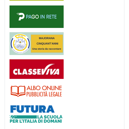
PagoinRete
Majorana 50 anni
Registro
Albo
Futura