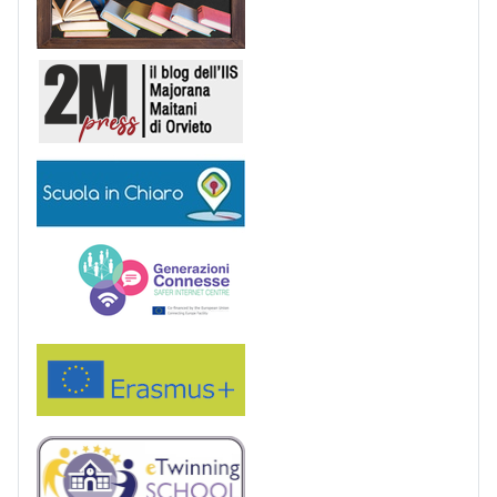
2M Press
Scuola in chiaro
Generazioni connesse
Erasmus+
eTwinning