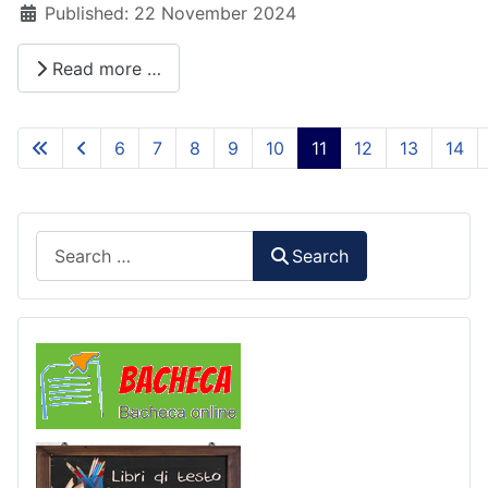
Details
Published: 22 November 2024
Read more …
6
7
8
9
10
11
12
13
14
Page 11 of 93
Search
Search
Comunicazioni
Libri di Testo