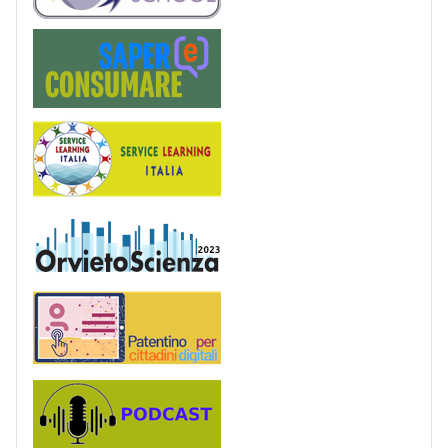
Saper(e)Consumare
Service Learning
OrvietoScienza
Patentino digitale
Podcast