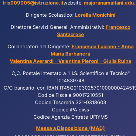
tris009005@istruzione.it
website:
majoranamaitani.edu.i
Dirigente Scolastico:
Lorella Monichini
Direttore Servizi Generali Amministrativi:
Francesco
Santacroce
Collaboratori del Dirigente:
Francesco Luciano - Anna
Maria Barbanera
Valentina Averardi - Valentina Pieroni - Giulia Ruina
C
.
C. Postale intestato a "I.I.S. Scientifico e Tecnico"
1014839748
C/C bancario, con IBAN IT45Q010302570100000042451
Codice Fiscale 90017210551
Codice Tesoreria 321-0318603
Codice iPA oiiss
Codice Agenzia Entrate UFIYMS
Messa a Disposizione (MAD)