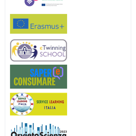
Erasmus+
eTwinning
Saper(e)Consumare
Service Learning
OrvietoScienza