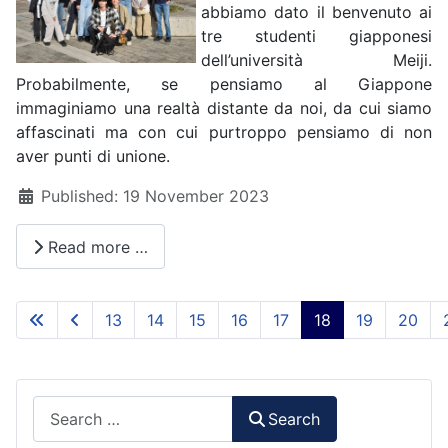
abbiamo dato il benvenuto ai
tre studenti giapponesi
dell’università Meiji.
Probabilmente, se pensiamo al Giappone
immaginiamo una realtà distante da noi, da cui siamo
affascinati ma con cui purtroppo pensiamo di non
aver punti di unione.
Details
Published: 19 November 2023
Read more …
13
14
15
16
17
18
19
20
Page 18 of 93
Search
Search