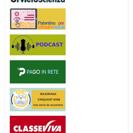
Patentino digitale
Podcast
PagoinRete
Majorana 50 anni
Registro