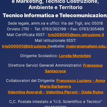
e Marketing, Tecnico Costruzione,
Ambiente e Territorio
Tecnico Informatica e Telecomunicazion
Sede legale, amm.va e uffici: Via dei Tigli, snc 05018
Orvieto (TR) - Tel: 0763/302198 – Fax: 0763/305466
Mail Certificata IISST :
tris009005@pec.istruzione.it
Mail istituzionale IISST:
tris009005@istruzione.it
website:
majoranamaitani.edu.i
Dirigente Scolastico:
Lorella Monichini
Direttore Servizi Generali Amministrativi:
Francesco
Santacroce
Collaboratori del Dirigente:
Francesco Luciano - Anna
Maria Barbanera
Valentina Averardi - Valentina Pieroni - Giulia Ruina
C
.
C. Postale intestato a "I.I.S. Scientifico e Tecnico"