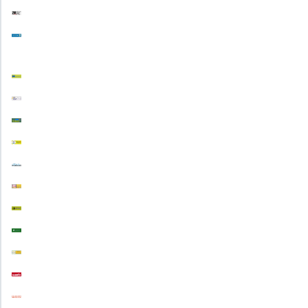
2M Press
Scuola in chiaro
Generazioni connesse
Erasmus+
eTwinning
Saper(e)Consumare
Service Learning
OrvietoScienza
Patentino digitale
Podcast
PagoinRete
Majorana 50 anni
Registro
Albo