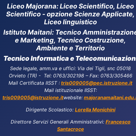
Liceo Majorana
:
Liceo Scientifico, Liceo
Scientifico - opzione Scienze Applicate,
Liceo linguistico
Istituto Maitani: Tecnico Amministrazion
e Marketing, Tecnico Costruzione,
Ambiente e Territorio
Tecnico Informatica e Telecomunicazion
Sede legale, amm.va e uffici: Via dei Tigli, snc 05018
Orvieto (TR) - Tel: 0763/302198 – Fax: 0763/305466
Mail Certificata IISST :
tris009005@pec.istruzione.it
Mail istituzionale IISST:
tris009005@istruzione.it
website:
majoranamaitani.edu.i
Dirigente Scolastico:
Lorella Monichini
Direttore Servizi Generali Amministrativi:
Francesco
Santacroce