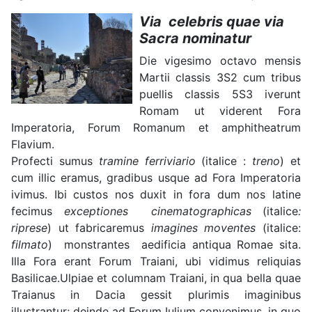
Via celebris quae via
Sacra nominatur
Die vigesimo octavo mensis
Martii classis 3S2 cum tribus
puellis classis 5S3 iverunt
Romam ut viderent Fora
Imperatoria, Forum Romanum et amphitheatrum
Flavium.
Profecti sumus
tramine ferriviario
(italice :
treno
) et
cum illic eramus, gradibus usque ad Fora Imperatoria
ivimus. Ibi custos nos duxit in fora dum nos latine
fecimus
exceptiones cinematographicas
(italice
:
riprese
) ut fabricaremus
imagines moventes
(italice:
filmato
)
monstrantes aedificia antiqua Romae sita.
Illa Fora erant Forum Traiani, ubi vidimus reliquias
Basilicae.Ulpiae et columnam Traiani, in qua bella quae
Traianus in Dacia gessit plurimis imaginibus
illustrantur; deinde ad Forum Iulium convenimus, in quo