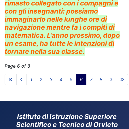
rimasto collegato con i compagni e
con gli insegnanti: possiamo
immaginarlo nelle lunghe ore di
navigazione mentre fa i compiti di
matematica. L'anno prossimo, dopo
un esame, ha tutte le intenzioni di
tornare nella sua classe.
Page 6 of 8
1
2
3
4
5
6
7
8
Istituto di Istruzione Superiore
Scientifico e Tecnico di Orvieto