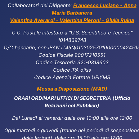
Collaboratori del Dirigente:
Francesco Luciano - Anna
Maria Barbanera
Valentina Averardi - Valentina Pieroni - Giulia Ruina
C
.
C. Postale intestato a "I.I.S. Scientifico e Tecnico"
1014839748
C/C bancario, con IBAN IT45Q010302570100000042451
Codice Fiscale 90017210551
Codice Tesoreria 321-0318603
Codice iPA oiiss
Codice Agenzia Entrate UFIYMS
Messa a Disposizione (MAD)
ORARI ORDINARI UFFICI DI SEGRETERIA (Ufficio
Relazioni col Pubblico)
Dal Lunedì al venerdì: dalle ore 10:00 alle ore 12:00
Ogni martedì e giovedì (tranne nei periodi di sospension
delle lezioni): dalle ore 15:00 alle ore 17:00