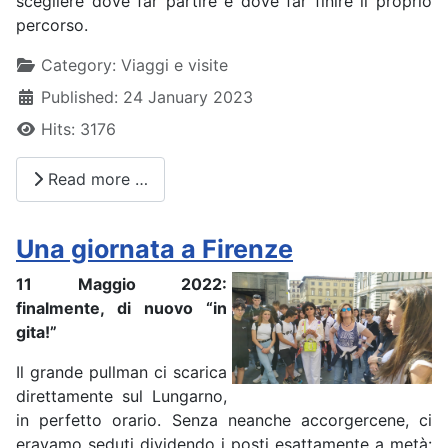
scegliere dove far partire e dove far finire il proprio
percorso.
Details
Category:
Viaggi e visite
Published: 24 January 2023
Hits: 3176
Read more …
Una giornata a Firenze
11 Maggio 2022:
finalmente, di nuovo “in
gita!”
Il grande pullman ci scarica
direttamente sul Lungarno,
in perfetto orario. Senza neanche accorgercene, ci
eravamo seduti dividendo i posti esattamente a metà: