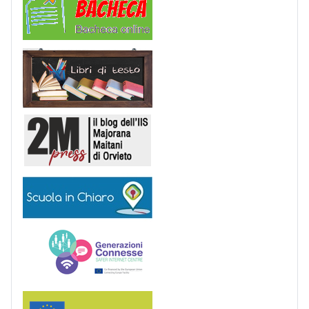
Libri di Testo
2M Press
Scuola in chiaro
Generazioni connesse
Erasmus+