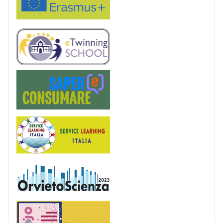
eTwinning
Saper(e)Consumare
Service Learning
OrvietoScienza
Patentino digitale