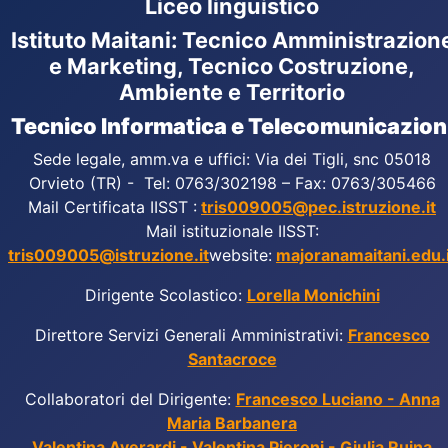
Liceo linguistico
Istituto Maitani: Tecnico Amministrazion
e Marketing, Tecnico Costruzione,
Ambiente e Territorio
Tecnico Informatica e Telecomunicazion
Sede legale, amm.va e uffici: Via dei Tigli, snc 05018
Orvieto (TR) - Tel: 0763/302198 – Fax: 0763/305466
Mail Certificata IISST :
tris009005@pec.istruzione.it
Mail istituzionale IISST:
tris009005@istruzione.it
website:
majoranamaitani.edu.i
Dirigente Scolastico:
Lorella Monichini
Direttore Servizi Generali Amministrativi:
Francesco
Santacroce
Collaboratori del Dirigente:
Francesco Luciano - Anna
Maria Barbanera
Valentina Averardi - Valentina Pieroni - Giulia Ruina