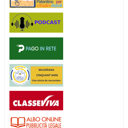
Podcast
PagoinRete
Majorana 50 anni
Registro
Albo