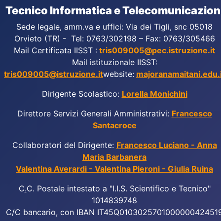
Tecnico Informatica e Telecomunicazion
Sede legale, amm.va e uffici: Via dei Tigli, snc 05018
Orvieto (TR) - Tel: 0763/302198 – Fax: 0763/305466
Mail Certificata IISST :
tris009005@pec.istruzione.it
Mail istituzionale IISST:
tris009005@istruzione.it
website:
majoranamaitani.edu.i
Dirigente Scolastico:
Lorella Monichini
Direttore Servizi Generali Amministrativi:
Francesco
Santacroce
Collaboratori del Dirigente:
Francesco Luciano - Anna
Maria Barbanera
Valentina Averardi - Valentina Pieroni - Giulia Ruina
C
.
C. Postale intestato a "I.I.S. Scientifico e Tecnico"
1014839748
C/C bancario, con IBAN IT45Q010302570100000042451