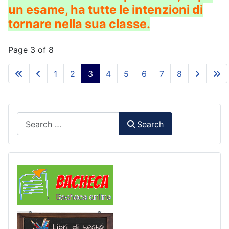
un esame, ha tutte le intenzioni di
tornare nella sua classe.
Page 3 of 8
1
2
3
4
5
6
7
8
Search
Search
Comunicazioni
Libri di Testo