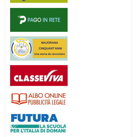
PagoinRete
Majorana 50 anni
Registro
Albo
Futura