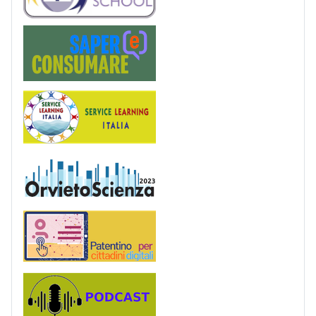
Saper(e)Consumare
Service Learning
OrvietoScienza
Patentino digitale
Podcast