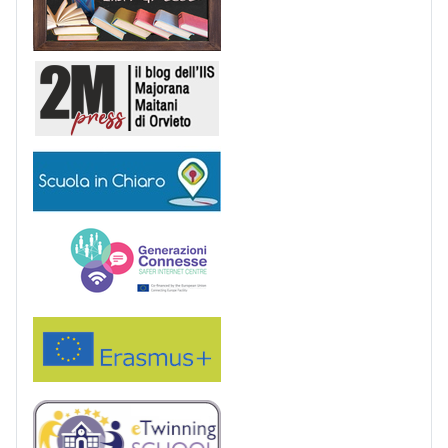
2M Press
Scuola in chiaro
Generazioni connesse
Erasmus+
eTwinning