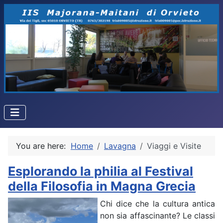
You are here:
Home
Lavagna
Viaggi e Visite
Esplorando la philia al Festival
della Filosofia in Magna Grecia
Chi dice che la cultura antica
non sia affascinante? Le classi